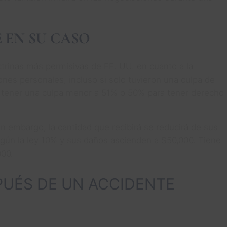
 EN SU CASO
ctrinas más permisivas de EE. UU. en cuanto a la
nes personales, incluso si solo tuvieron una culpa de
be tener una culpa menor a 51% o 50% para tener derecho
n embargo, la cantidad que recibirá se reducirá de sus
egún la ley 10% y sus daños ascienden a $50,000. Tiene
000.
PUÉS DE UN ACCIDENTE