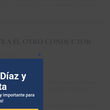
 otro conductor. Esto no es nada fácil, dado que un
eguros intentará hacer creer que usted fue el principal
NTRA EL OTRO CONDUCTOR
los casos:
Cerrar
este
módulo
Díaz y
ra tiene poco interés en ofrecerle una indemnización
ta
s extensas y graves, lo que resultó en facturas
uy importante para
s!
arse para pagar la indemnización concedida en el