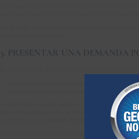
Su abogado de accidentes de auto en Atlanta negociará l
solo porcentaje de culpa en su caso significa miles de d
Por lo tanto, nunca intente negociar por su cuenta. Incl
responsable del accidente.
3. PRESENTAR UNA DEMANDA 
En algunos casos, es necesario demandar directamente a
El conductor no estaba asegurado
El conductor estaba subasegurado.
En la primera situación, es obvio que el otro conductor 
justa. En el segundo caso, el conductor podría tener sol
hospitalarias muy elevadas. La póliza de seguro cubrirá 
Siempre hay una salvedad en estos casos. Es posible q