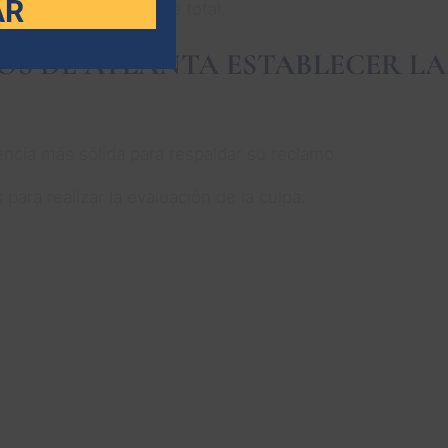
AR
ue se pague el importe total.
S DE ATLANTA ESTABLECER LA
encia más sólida para respaldar su reclamo.
para realizar la evaluación de la culpa: