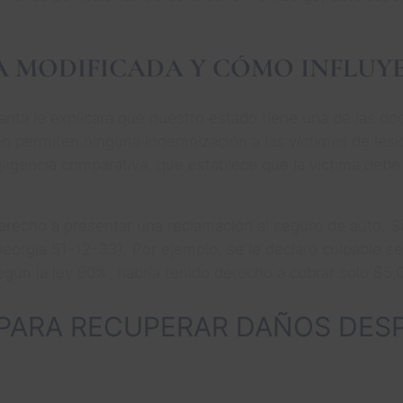
 MODIFICADA Y CÓMO INFLUYE
nta le explicará que nuestro estado tiene una de las do
o permiten ninguna indemnización a las víctimas de lesio
negligencia comparativa, que establece que la víctima de
erecho a presentar una reclamación al seguro de auto. Si
eorgia 51-12-33). Por ejemplo: se le declaró culpable s
egún la ley 90%, habría tenido derecho a cobrar solo $5,
 PARA RECUPERAR DAÑOS DES