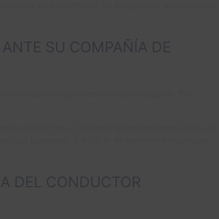
conómicos y no económicos. Su abogado de accidentes de
 ANTE SU COMPAÑÍA DE
zación con el seguro del conductor culpable. Por
 debería contar con un abogado de lesiones personales en
er sus ganancias. Y tratarán de estafarle en cualquier
RA DEL CONDUCTOR