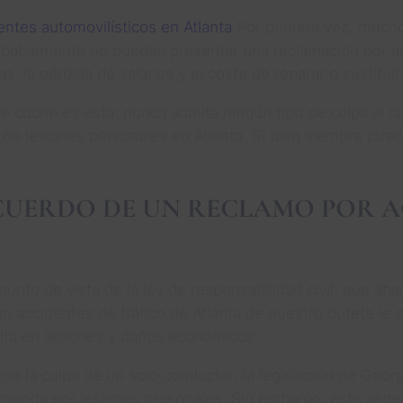
ntes automovilísticos en Atlanta
Por primera vez, mucho
robablemente no puedan presentar una reclamación por ac
s, la pérdida de salarios y el coste de reparar o sustitu
de coche es esta: nunca admita ningún tipo de culpa al h
 de lesiones personales en Atlanta. Si bien siempre pued
ACUERDO DE UN RECLAMO POR 
punto de vista de la ley de responsabilidad civil, que ab
n accidentes de tráfico de Atlanta de nuestro bufete le 
ulta en lesiones y daños económicos.
e la culpa de un solo conductor, la legislación de Georg
emanda por lesiones personales. Sin embargo, este aspec