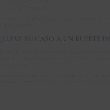
Conducción distraída
Conducir con sueño.
En conjunto, estas piezas de evidencia presentan una hi
quisiera asignarle.
¡LLEVE SU CASO A UN BUFETE 
En Díaz & Gaeta, conocerá a un equipo de abogados espe
merece asistencia legal profesional, por lo que ofrecem
asistente legal.
Sabemos que determinar la culpabilidad es difícil al ne
nuestros clientes. No lo dude, contáctenos y permítan