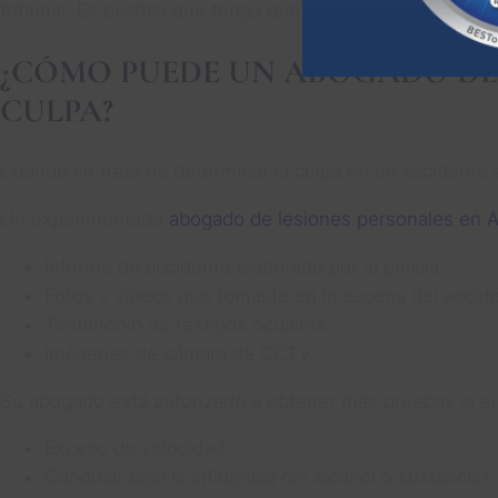
tribunal. Es posible que tenga que recurrir a embargos m
¿CÓMO PUEDE UN ABOGADO DE 
CULPA?
Cuando se trata de determinar la culpa en un accidente a
Un experimentado
abogado de lesiones personales en A
Informe de accidente elaborado por la policía
Fotos y vídeos que tomaste en la escena del accid
Testimonio de testigos oculares
Imágenes de cámara de CCTV.
Su abogado está autorizado a obtener más pruebas si e
Exceso de velocidad
Conducir bajo la influencia del alcohol o sustancias