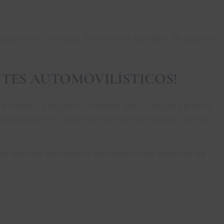
proporción de culpa, no la que el ajustador de seguros
NTES AUTOMOVILÍSTICOS!
s en inglés y español. Creemos que cualquier persona
pecializado en accidentes de auto en Atlanta, no con un
mos obtener los mejores resultados para cada uno de
.