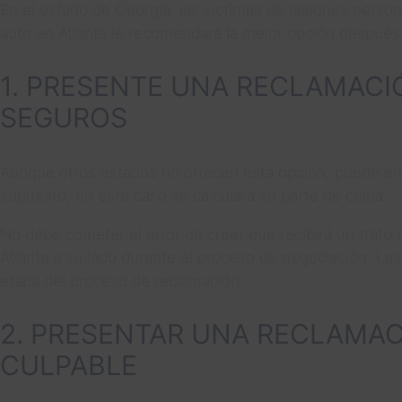
En el estado de Georgia, las víctimas de lesiones pers
auto en Atlanta le recomendará la mejor opción después 
1. PRESENTE UNA RECLAMACI
SEGUROS
Aunque otros estados no ofrecen esta opción, puede enc
supuesto, en este caso se calculará su parte de culpa.
No debe cometer el error de creer que recibirá un trato 
Atlanta a su lado durante el proceso de negociación. La
etapa del proceso de reclamación.
2. PRESENTAR UNA RECLAMA
CULPABLE