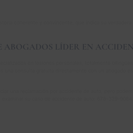
storia coherente y convincente, que indica su verdadera 
DE ABOGADOS LÍDER EN ACCIDE
cializados en lesiones personales, totalmente bilingüe
os una consulta gratuita directamente con un abogado es
gociar una reclamación por accidente de auto, pero pode
os examinar su caso de accidente de auto: 678-329-9084