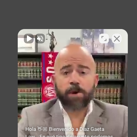
Hola 👋🏼 Bienvenido a Diaz Gaeta
Law. ¿En qué tipo de asunto podemos