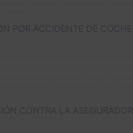
onales tienen tres opciones para recuperar sus daños e
de analizar su caso:
ÓN POR ACCIDENTE DE COCHE
argar a su compañía de seguros la gestión de la indemni
más amable y servicial solo por ser su cliente. Aun así,
s compañías de seguros son conocidas por intentar proteg
CIÓN CONTRA LA ASEGURADO