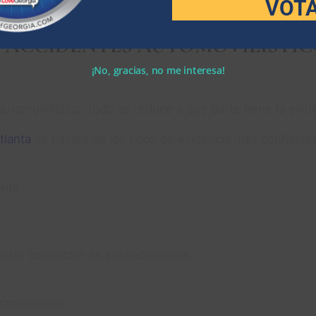
VOT
ensuales de su salario, lo que puede llevar años hasta q
ACCIDENTES AUTOMOVILÍSTICO
¡No, gracias, no me interesa!
utomovilístico, todo se reduce a qué parte tiene la evid
tlanta
se basará en los tipos de evidencia más confiables 
ente
l otro conductor es sospechoso de:
 controladas