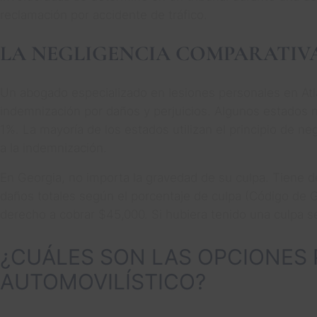
reclamación por accidente de tráfico.
LA NEGLIGENCIA COMPARATIVA
Un abogado especializado en lesiones personales en Atla
indemnización por daños y perjuicios. Algunos estados n
1%. La mayoría de los estados utilizan el principio de 
a la indemnización.
En Georgia, no importa la gravedad de su culpa. Tiene d
daños totales según el porcentaje de culpa (Código de G
derecho a cobrar $45,000. Si hubiera tenido una culpa s
¿CUÁLES SON LAS OPCIONES
AUTOMOVILÍSTICO?