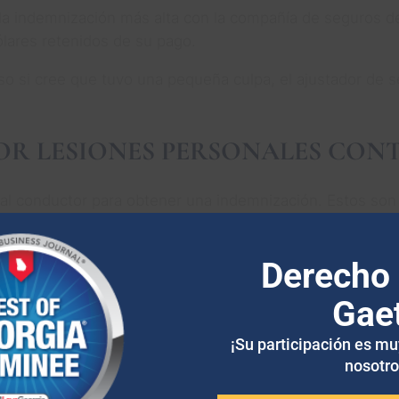
a indemnización más alta con la compañía de seguros del
ólares retenidos de su pago.
uso si cree que tuvo una pequeña culpa, el ajustador de s
POR LESIONES PERSONALES CO
l conductor para obtener una indemnización. Estos son 
Derecho 
no tiene cobertura de seguro. Por lo tanto, su asegurado
Gae
o la cobertura mínima. Sin embargo, usted sufrió lesione
¡Su participación es m
solo una parte de estos gastos.
nosotro
ue el otro conductor no posea bienes que puedan embarg