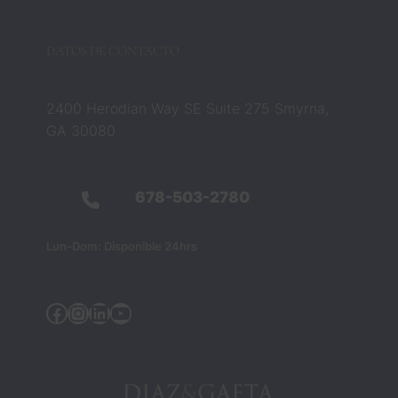
ron 
esa 
DATOS DE CONTACTO
creenc
ia por 
compl
2400 Herodian Way SE Suite 275 Smyrna,
eto. 
GA 30080
No 
eran 
solo 
678-503-2780
profesi
onales 
Lun-Dom: Disponible 24hrs
del 
derech
o; 
Facebook
Instagram
Linkedin
YouTube
fueron 
quiene
s 
ayudar