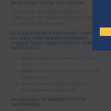
No tienes que afrontar todo esto solo.
¿POR QUÉ TRABAJAR CON UN
ABOGADO DE INMIGRACIÓN PARA
EL AJUSTE DE ESTATUS?
EL AJUSTE DE ESTATUS PARECE “SIMPLE”
EN LÍNEA, PERO PEQUEÑOS ERRORES
PUEDEN TENER CONSECUENCIAS GRAVES,
ENTRE ELLAS:
Retrasos de muchos meses o incluso
años.
Negaciones que son difíciles y costosas
de solucionar.
Generar barreras para el reingreso u
otros problemas migratorios.
UN ABOGADO DE INMIGRACIÓN CON
EXPERIENCIA: