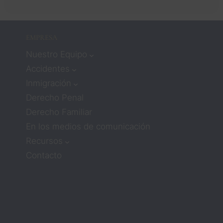
dos 
signifi
caba 
EMPRESA
que no 
Nuestro Equipo
recibirí
a 
Accidentes
mucha 
Inmigración
atenci
Derecho Penal
ón ni 
Derecho Familiar
compa
En los medios de comunicación
sión. 
Pero 
Recursos
los 
Contacto
aboga
dos 
Zach y 
Barbar
a 
cambia