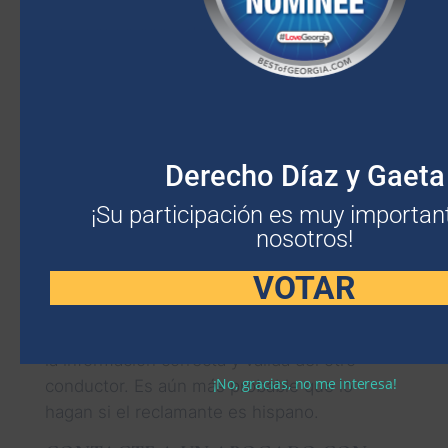
En lugar de eso, intente memorizar la
apariencia del conductor, el tipo de auto que
conducía y el número de matrícula.
Permanezca en el lugar del accidente y llame
al 911 para reportar el accidente y solicitar
asistencia médica. Finalmente, contacte con
Derecho Díaz y Gaeta
un abogado hispanohablante con experiencia
¡Su participación es muy importan
en accidentes de auto en Atlanta antes de
nosotros!
intentar presentar una reclamación por su
cuenta.
VOTAR
Las aseguradoras intentarán disuadirlo de
reclamar daños y perjuicios, incluso si tiene
la información correcta y válida del otro
¡No, gracias, no me interesa!
conductor. Es aún más probable que lo
hagan si el reclamante es hispano.