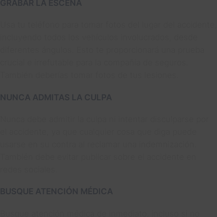
GRABAR LA ESCENA
Usa tu teléfono para tomar fotos del lugar del accidente,
incluyendo todos los vehículos involucrados, desde
diferentes ángulos. Esto te proporcionará una prueba
crucial e irrefutable para la compañía de seguros.
También deberías tomar fotos de tus lesiones.
NUNCA ADMITAS LA CULPA
Nunca debe admitir la culpa ni intentar disculparse por
el accidente, ya que cualquier cosa que diga puede
usarse en su contra al reclamar una indemnización.
También debe evitar publicar sobre el accidente en
redes sociales.
BUSQUE ATENCIÓN MÉDICA
Busque atención médica de inmediato, incluso si no