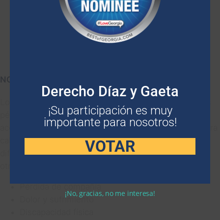
Pérdida de salarios y pérdida de capacidad de
ingresos
Reparación y reemplazo de propiedad dañada
Gastos funerarios después de un
muerte por
negligencia
NO ECONÓMICO
Derecho Díaz y Gaeta
Los daños no económicos o generales compensan las
¡Su participación es muy
pérdidas no monetarias sufridas por las víctimas de
importante para nosotros!
accidentes automovilísticos. No existe una fórmula para
calcular los daños no económicos, lo que puede
VOTAR
dificultar su valor. Algunos ejemplos incluyen, entre
otros:
Pérdida de compañía
¡No, gracias, no me interesa!
Dolor y sufrimiento
Discapacidad física