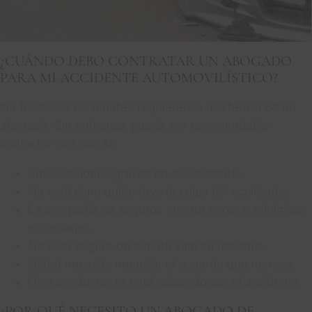
¿CUÁNDO DEBO CONTRATAR UN ABOGADO
PARA MI ACCIDENTE AUTOMOVILÍSTICO?
No todos los accidentes requieren la asistencia de un
abogado. Sin embargo, puede ser recomendable
contactar con uno si:
Sufrió lesiones graves en el accidente.
No está claro quién tuvo la culpa del accidente.
La compañía de seguros intenta negar o minimizar
su reclamo.
No está seguro de cuánto vale su reclamo.
Usted necesita negociar el acuerdo que merece.
Otro conductor te está culpando por el accidente.
¿POR QUÉ NECESITO UN ABOGADO DE