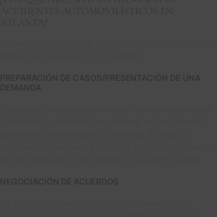
ACCIDENTES AUTOMOVILÍSTICOS EN
ATLANTA?
Necesita un abogado de accidentes automovilísticos en
Atlanta que le ayude con lo siguiente:
PREPARACIÓN DE CASOS/PRESENTACIÓN DE UNA
DEMANDA
Su abogado investigará primero su accidente y revisará
la información obtenida para elaborar una reclamación
que servirá de base para su demanda. En ella, se
detallarán sus lesiones y daños, la presunta negligencia
del otro conductor y se solicitará una indemnización.
NEGOCIACIÓN DE ACUERDOS
Su abogado primero calculará una indemnización
razonable y luego negociará una oferta de acuerdo