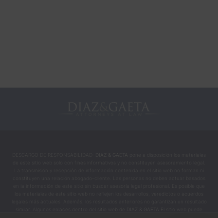
DESCARGO DE RESPONSABILIDAD:
DIAZ & GAETA
pone a disposición los materiales
de este sitio web solo con fines informativos y no constituyen asesoramiento legal.
La transmisión y recepción de información contenida en el sitio web no forman ni
constituyen una relación abogado-cliente. Las personas no deben actuar basados
en la información de este sitio sin buscar asesoría legal profesional. Es posible que
los materiales de este sitio web no reflejen los desarrollos, veredictos o acuerdos
legales más actuales. Además, los resultados anteriores no garantizan un resultado
similar. Algunos enlaces dentro del sitio web de
DIAZ & GAETA
El sitio web puede
conducir a otros sitios. Este sitio no incorpora por referencia ningún material que