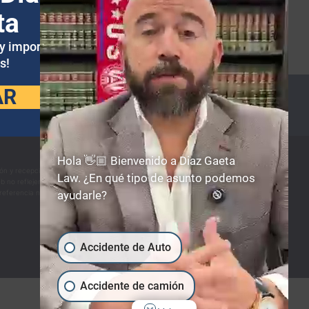
ta
uy importante para
s!
AR
Hola 👋🏼 Bienvenido a Diaz Gaeta
sión y recepción de información contenida en el sitio web no forman ni constituyen una
Law. ¿En qué tipo de asunto podemos
eb no reflejen los desarrollos, veredictos o acuerdos legales más actuales. Además, los
r referencia ningún material que aparezca en dichos sitios enlazados, y
DIAZ & GAETA
no
ayudarle?
Accidente de Auto
Accidente de camión