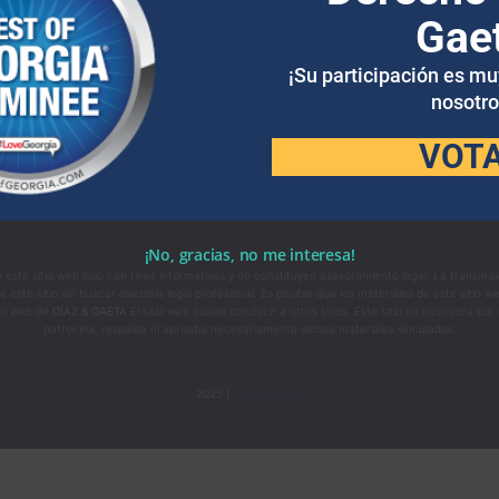
Gae
¡Su participación es m
nosotro
VOT
¡No, gracias, no me interesa!
e este sitio web solo con fines informativos y no constituyen asesoramiento legal. La transmi
te sitio sin buscar asesoría legal profesional. Es posible que los materiales de este sitio w
tio web de
DIAZ & GAETA
El sitio web puede conducir a otros sitios. Este sitio no incorpora po
patrocina, respalda ni aprueba necesariamente dichos materiales vinculados.
2025 |
Privacy Policy