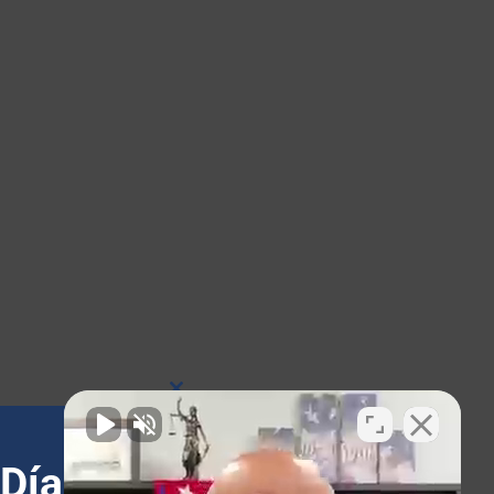
Cerrar
este
módulo
Díaz y