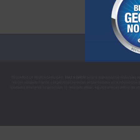
DESCARGO DE RESPONSABILIDAD:
DIAZ & GAETA
pone a disposición los materiales d
relación abogado-cliente. Las personas no deben actuar basados en la información de es
resultados anteriores no garantizan un resultado similar. Algunos enlaces dentro del si