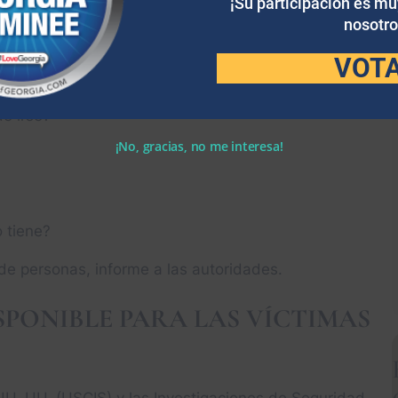
¡Su participación es m
pecha que es víctima de la trata de personas, aquí
nosotro
 sin poner en peligro su seguridad:
VOT
e irse?
¡No, gracias, no me interesa!
o tiene?
 de personas, informe a las autoridades.
SPONIBLE PARA LAS VÍCTIMAS