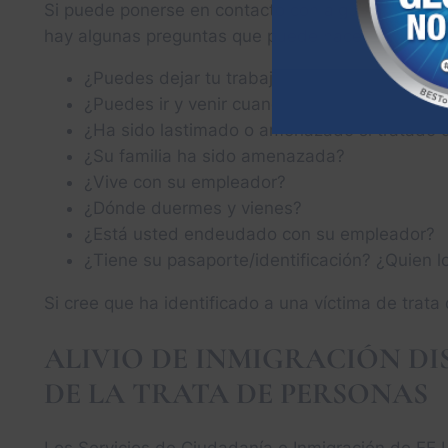
Si puede ponerse en contacto con alguien que sos
hay algunas preguntas que puede hacer en privado
¿Puedes dejar tu trabajo si quieres?
¿Puedes ir y venir cuando quieras?
¿Ha sido lastimado o amenazado si tratado d
¿Su familia ha sido amenazada?
¿Vive con su empleador?
¿Dónde duermes y vienes?
¿Está usted endeudado con su empleador?
¿Tiene su pasaporte/identificación? ¿Quien l
Si cree que ha identificado a una víctima de trata
ALIVIO DE INMIGRACIÓN DI
DE LA TRATA DE PERSONAS