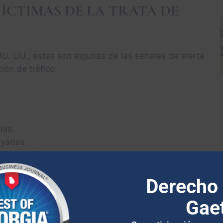
VÍCTIMAS DE LA TRATA DE
. UU., estas son algunas de las señales de alerta
ión de tráfico:
las.
ayadas.
.
Derecho 
Gae