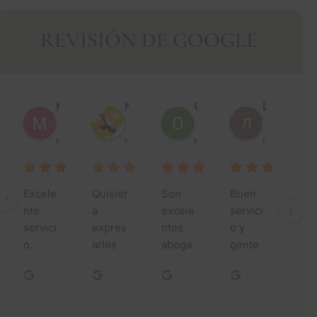
REVISIÓN DE GOOGLE
Muhammad Faisal Y.
Nguyen N.
Óscar J.
León P.
hace 1 año
hace 1 año
hace 1 año
hace 1 año
Excele
Quisier
Son 
Buen 
¡Mu
nte 
a 
excele
servici
sim
servici
expres
ntes 
o y 
grac
o, 
arles 
aboga
gente 
por 
especi
mi más 
dos, 
agrada
toda
alment
profun
hacen 
ble.
su 
e 
do 
un 
ayu
Jessic
agrade
trabajo 
a lo 