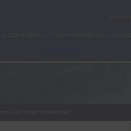
Evaluació
DERECHO PENAL
DERECHO FAMILIAR
EN LOS MEDIOS D
678-503-2780
NMIGRACIÓN PARA LAS 
TRATA DE PERSONAS
timas de la trata de personas