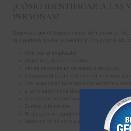
¿CÓMO IDENTIFICAR A LAS 
PERSONAS?
Sugeridas por el Departamento de Estado de EE.UU
que podrían ayudar a identificar una posible situac
Vivir con el empleador
Malas condiciones de vida
Varias personas en un espacio reducido.
Incapacidad para hablar con el individuo a so
Las respuestas parecen estar escritas y ens
El empleador tiene documentos de identidad
Señales de abuso físico
Sumiso o temeroso
No pagado o pagado muy poco
Menores de 18 años y en prostitución