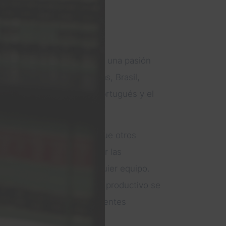
on una trayectoria única y una pasión
s. Nacida en Goiania, Goiás, Brasil,
d de un año. Domina el portugués y el
ral a su trabajo.
a tareas administrativas que otros
a por organizar y optimizar las
urso invaluable para cualquier equipo.
nte de oficina positivo y productivo se
to el personal como los clientes