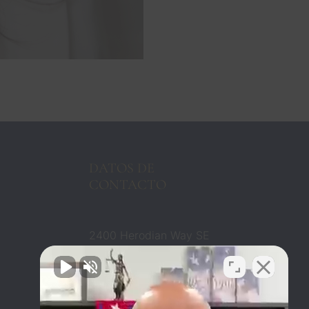
DATOS DE
CONTACTO
2400 Herodian Way SE
Suite 275 Smyrna, GA
30080