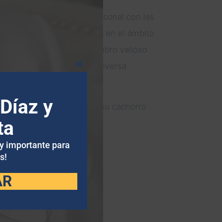
nise es su experiencia personal con las
ado su pasión por trabajar en el ámbito
ón la convierten en un miembro valioso
s necesidades de nuestra diversa
Cerrar
este
módulo
Díaz y
ar tiempo con su esposo y su cachorro
ta
uy importante para
s!
AR