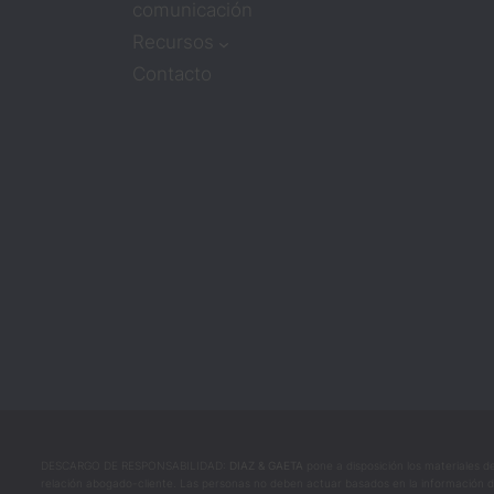
comunicación
Recursos
Contacto
DESCARGO DE RESPONSABILIDAD:
DIAZ & GAETA
pone a disposición los materiales d
relación abogado-cliente. Las personas no deben actuar basados en la información de es