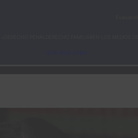
Evaluació
DERECHO PENAL
DERECHO FAMILIAR
EN LOS MEDIOS D
678-503-2780
DENISE LANE