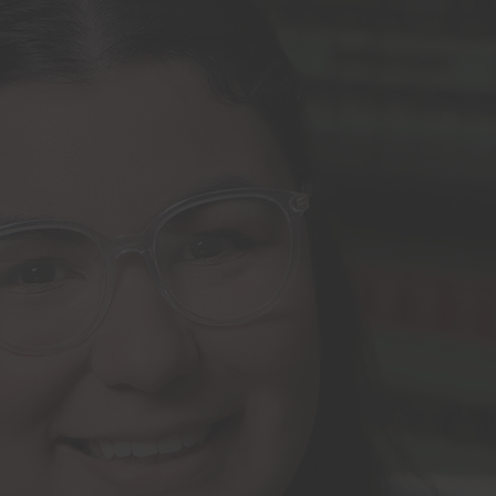
Idiomas: inglés, portugués
Denise Lane es una profesional dedicada c
por crear entornos de oficina excepcionale
Denise se mudó a Estados Unidos a la eda
inglés, y aporta una perspectiva multicultu
Denise posee un talento extraordinario par
podrían considerar desafiantes. Se esfuerz
operaciones, lo que la convierte en un rec
Su compromiso con el fomento de un ambie
refleja en su trabajo, garantizando que tan
disfruten de un ambiente acogedor.