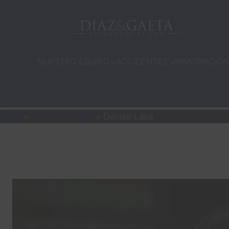
Saltar
al
contenido
NUESTRO EQUIPO
ACCIDENTES
INMIGRACIÓN
Inicio
»
Nuestro equipo
»
Denise Lane