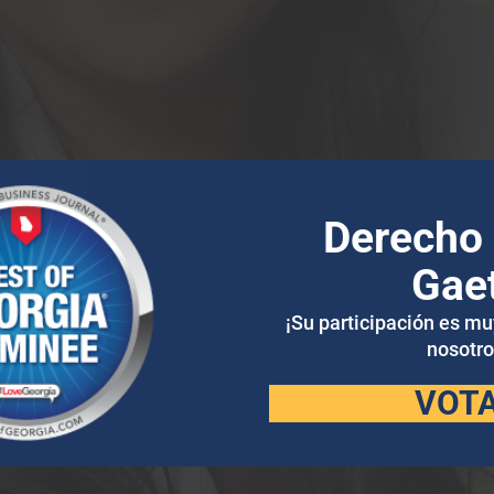
Una de las motivaciones principales de De
necesidades migratorias, lo que ha aliment
legal. Su perspectiva única y su dedicaci
de nuestro equipo, dedicado a atender la
clientela.
Derecho 
En su tiempo libre, a Denise le gusta pas
Gae
rescatado Lacey.
¡Su participación es m
nosotro
VOT