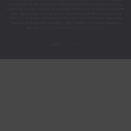
los materiales de este sitio web no reflejen los desarrollos, veredictos o acuerdos
legales más actuales. Además, los resultados anteriores no garantizan un resultado
similar. Algunos enlaces dentro del sitio web de
DIAZ & GAETA
El sitio web puede
conducir a otros sitios. Este sitio no incorpora por referencia ningún material que
aparezca en dichos sitios enlazados, y
DIAZ & GAETA
no patrocina, respalda ni
aprueba necesariamente dichos materiales vinculados.
2025 |
Privacy Policy