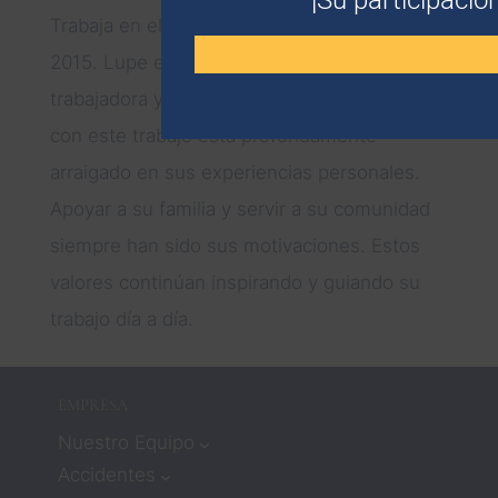
Trabaja en el campo de la inmigración desde
2015. Lupe es una profesional dedicada,
trabajadora y compasiva. Su compromiso
con este trabajo está profundamente
arraigado en sus experiencias personales.
Apoyar a su familia y servir a su comunidad
siempre han sido sus motivaciones. Estos
valores continúan inspirando y guiando su
trabajo día a día.
EMPRESA
Nuestro Equipo
Accidentes