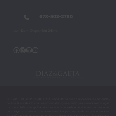
678-503-2780
Lun-Dom: Disponible 24hrs
Facebook
Instagram
Linkedin
YouTube
DESCARGO DE RESPONSABILIDAD:
DIAZ & GAETA
pone a disposición los materiales
de este sitio web solo con fines informativos y no constituyen asesoramiento legal.
La transmisión y recepción de información contenida en el sitio web no forman ni
constituyen una relación abogado-cliente. Las personas no deben actuar basados
en la información de este sitio sin buscar asesoría legal profesional. Es posible que