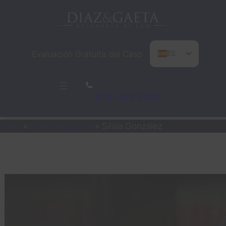
Saltar
al
contenido
Evaluación Gratuita del Caso
ES
EN
PT
678-503-2780
Inicio
»
Nuestro equipo
»
Silvia González