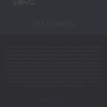
Facebook
Instagram
Linkedin
YouTube
DESCARGO DE RESPONSABILIDAD:
DIAZ & GAETA
pone a disposición los materiales
de este sitio web solo con fines informativos y no constituyen asesoramiento legal.
La transmisión y recepción de información contenida en el sitio web no forman ni
constituyen una relación abogado-cliente. Las personas no deben actuar basados
en la información de este sitio sin buscar asesoría legal profesional. Es posible que
los materiales de este sitio web no reflejen los desarrollos, veredictos o acuerdos
legales más actuales. Además, los resultados anteriores no garantizan un resultado
similar. Algunos enlaces dentro del sitio web de
DIAZ & GAETA
El sitio web puede
conducir a otros sitios. Este sitio no incorpora por referencia ningún material que
aparezca en dichos sitios enlazados, y
DIAZ & GAETA
no patrocina, respalda ni
aprueba necesariamente dichos materiales vinculados.
2025 |
Privacy Policy