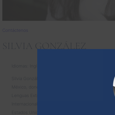
Contáctenos
SILVIA GONZÁLEZ
Idiomas: Inglés, Español
Silvia González nació y creció en Tampico,
México, donde obtuvo una licenciatura en
Lenguas Extranjeras y Comercio
Internacional. En 2001, González llegó a
Estados Unidos y decidió establecerse allí.