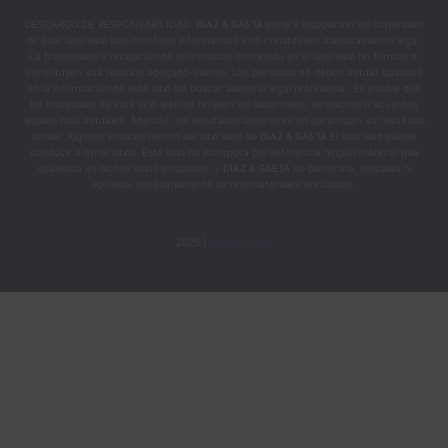
DESCARGO DE RESPONSABILIDAD:
DIAZ & GAETA
pone a disposición los materiales
de este sitio web solo con fines informativos y no constituyen asesoramiento legal.
La transmisión y recepción de información contenida en el sitio web no forman ni
constituyen una relación abogado-cliente. Las personas no deben actuar basados
en la información de este sitio sin buscar asesoría legal profesional. Es posible que
los materiales de este sitio web no reflejen los desarrollos, veredictos o acuerdos
legales más actuales. Además, los resultados anteriores no garantizan un resultado
similar. Algunos enlaces dentro del sitio web de
DIAZ & GAETA
El sitio web puede
conducir a otros sitios. Este sitio no incorpora por referencia ningún material que
aparezca en dichos sitios enlazados, y
DIAZ & GAETA
no patrocina, respalda ni
aprueba necesariamente dichos materiales vinculados.
2025 |
Privacy Policy