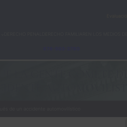
Evaluació
DERECHO PENAL
DERECHO FAMILIAR
EN LOS MEDIOS D
678-503-2780
UE LA GENTE COMETE D
IDENTE AUTOMOVILÍS
ués de un accidente automovilístico