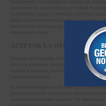
Comúnmente, la compañía de seguros de cualquier
automovilístico se comunicará con usted. Puede pa
compañía de seguros a menudo intenta que usted
peligro la credibilidad de su caso y los daños. 
persistentes, pero no se rinden. No dé una decl
lesiones personales.
ACEPTAR LA OFERTA DEL P
Después del accidente, la compañía de seguros de 
oferta de liquidación anticipada. Podrían hacerte 
tentado a aceptarla, pero en realidad, esta es un
mayor más adelante.
Es importante esperar y obtener una comprensió
acepte un acuerdo, ya no puede recibir una compe
accidente podría haber causado. Por ejemplo, es
tratamiento médico. Un abogado con experiencia 