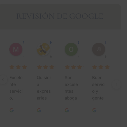
REVISIÓN DE GOOGLE
Muhammad Faisal Y.
Nguyen N.
Óscar J.
León P.
hace 1 año
hace 1 año
hace 1 año
hace 1 año
Excele
Quisier
Son 
Buen 
¡Mu
nte 
a 
excele
servici
sim
servici
expres
ntes 
o y 
grac
o, 
arles 
aboga
gente 
por 
especi
mi más 
dos, 
agrada
toda
alment
profun
hacen 
ble.
su 
e 
do 
un 
ayu
Jessic
agrade
trabajo 
a lo 