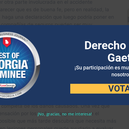
 otra parte involucrada en el accidente
recer que es de buena fe, pero en realidad, la
 haga una declaración que luego podría poner en
Las compañías de seguros pueden ser muy
aración hasta que haya hablado con un abogado de
Derecho 
RIMER ACUERDO
Gae
¡Su participación es m
la parte culpable podría intentar ofrecerle una
nosotro
sentir que esa es tu única opción y podrías sentirte
a forma de evitar tener que pagar una cantidad
VOT
n completa de los daños causados. Una vez que
nsación por los daños a largo plazo que el
¡No, gracias, no me interesa!
 posible que más tarde descubra que necesita más
en lesiones personales puede ayudarlo a evaluar