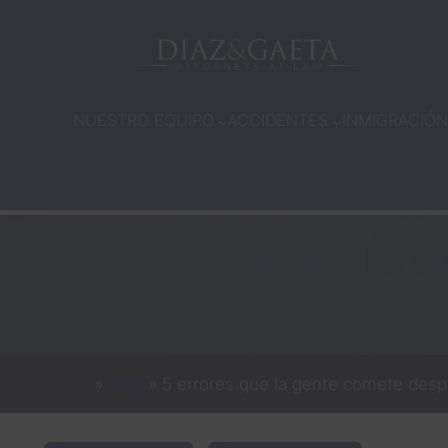
Saltar
al
contenido
NUESTRO EQUIPO
ACCIDENTES
INMIGRACIÓN
5 ERRORES Q
ACC
Inicio
»
Blog
»
5 errores que la gente comete desp