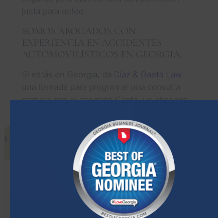
justa para usted.
SOMOS ABOGADOS CON
EXPERIENCIA EN ACCIDENTES
AUTOMOVILÍSTICOS EN GEORGIA.
Si estás en Georgia, da
Díaz & Gaeta Law
una llamada para programar una consulta
gratuita con el abogado Gaeta, un abogado
con experiencia en lesiones personales.
LEY DE INMIGRACIÓN