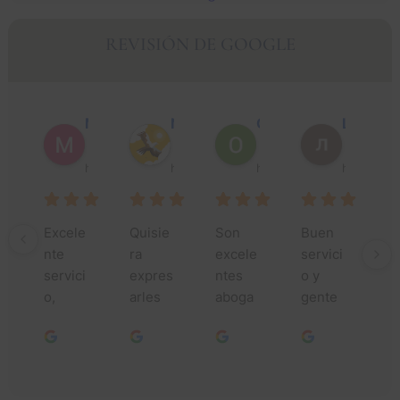
REVISIÓN DE GOOGLE
Muhammad Faisal Y.
Nguyen N.
Óscar J.
León P.
hace 1 año
hace 1 año
hace 1 año
hace 1 añ
Excele
Quisie
Son 
Buen 
¡
nte 
ra 
excele
servici
si
servici
expres
ntes 
o y 
gr
o, 
arles 
aboga
gente 
s 
especi
mi más 
dos, 
agrada
to
alment
profun
hacen 
ble.
su
e 
do 
un 
ay
Jessic
agrade
trabajo 
a 