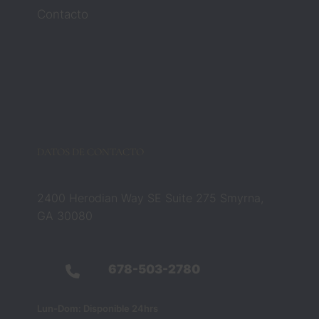
los 
Contacto
aboga
dos 
Zach y 
Barbar
a 
cambia
ron 
esa 
DATOS DE CONTACTO
creenc
ia por 
compl
2400 Herodian Way SE Suite 275 Smyrna,
eto. 
GA 30080
No 
eran 
solo 
678-503-2780
profesi
onales 
Lun-Dom: Disponible 24hrs
del 