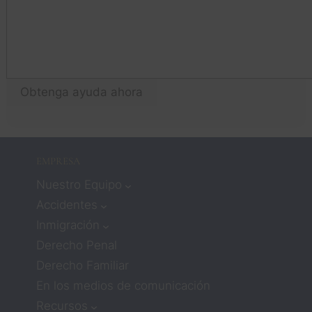
a
Solía 
án
pensar 
to
que 
qu
trabaja
p
r con 
Obtenga ayuda ahora
n!
aboga
dos 
signifi
caba 
EMPRESA
que no 
Nuestro Equipo
recibirí
a 
Accidentes
mucha 
Inmigración
atenci
Derecho Penal
ón ni 
Derecho Familiar
compa
En los medios de comunicación
sión. 
Pero 
Recursos