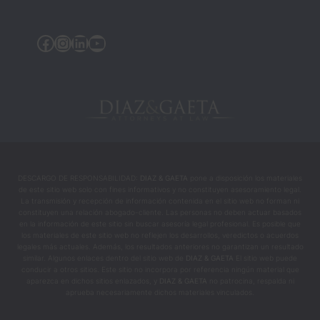
derech
o; 
Facebook
Instagram
Linkedin
YouTube
fueron 
quiene
s 
ayudar
on a 
cambia
r mi 
vida 
DESCARGO DE RESPONSABILIDAD:
DIAZ & GAETA
pone a disposición los materiales
en los 
de este sitio web solo con fines informativos y no constituyen asesoramiento legal.
mome
La transmisión y recepción de información contenida en el sitio web no forman ni
constituyen una relación abogado-cliente. Las personas no deben actuar basados
ntos 
en la información de este sitio sin buscar asesoría legal profesional. Es posible que
más 
los materiales de este sitio web no reflejen los desarrollos, veredictos o acuerdos
legales más actuales. Además, los resultados anteriores no garantizan un resultado
intens
similar. Algunos enlaces dentro del sitio web de
DIAZ & GAETA
El sitio web puede
os y 
conducir a otros sitios. Este sitio no incorpora por referencia ningún material que
aparezca en dichos sitios enlazados, y
DIAZ & GAETA
no patrocina, respalda ni
difícile
aprueba necesariamente dichos materiales vinculados.
s.