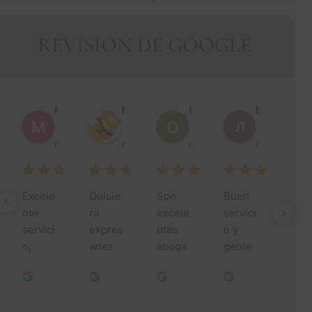
REVISIÓN DE GOOGLE
Muhammad Faisal Y.
Nguyen N.
Óscar J.
León P.
hace 1 año
hace 1 año
hace 1 año
hace 1 año
Excele
Quisie
Son 
Buen 
¡Mu
nte 
ra 
excele
servici
sima
servici
expres
ntes 
o y 
grac
o, 
arles 
aboga
gente 
s por
especi
mi más 
dos, 
agrada
toda
alment
profun
hacen 
ble.
su 
e 
do 
un 
ayud