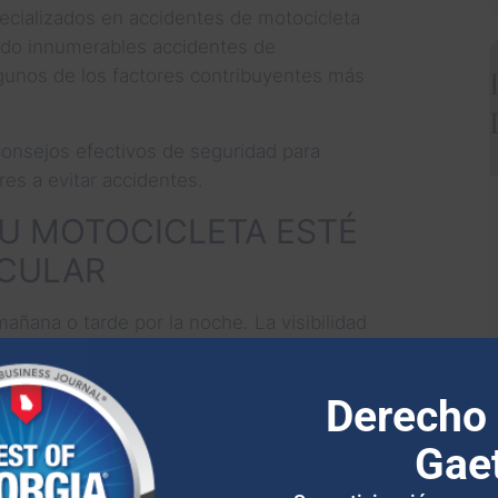
pecializados en accidentes de motocicleta
zado innumerables accidentes de
gunos de los factores contribuyentes más
consejos efectivos de seguridad para
es a evitar accidentes.
TU MOTOCICLETA ESTÉ
RCULAR
ñana o tarde por la noche. La visibilidad
ductor que vaya detrás de ti dependerá de
terminar si frenas o giras a la izquierda o a
Derecho 
ales no funciona, es posible que el
Gae
guridad más importantes para