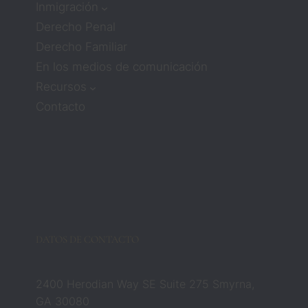
mucha 
Inmigración
atenci
Derecho Penal
ón ni 
Derecho Familiar
compa
En los medios de comunicación
sión. 
Pero 
Recursos
los 
Contacto
aboga
dos 
Zach y 
Barbar
a 
cambia
ron 
esa 
DATOS DE CONTACTO
creenc
ia por 
compl
2400 Herodian Way SE Suite 275 Smyrna,
eto. 
GA 30080