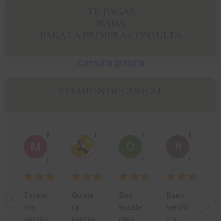
TÚ PAGAS
NADA
PARA LA PRIMERA CONSULTA
Consulta gratuita
REVISIÓN DE GOOGLE
Muhammad Faisal Y.
Nguyen N.
Óscar J.
León P.
hace 1 año
hace 1 año
hace 1 año
hace 1 añ
Excele
Quisie
Son 
Buen 
¡
nte 
ra 
excele
servici
si
servici
expres
ntes 
o y 
gr