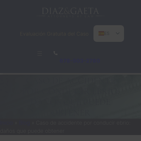
Saltar
al
contenido
Evaluación Gratuita del Caso
ES
EN
PT
678-503-2780
CASO DE ACCIDENTE
POR CONDUCIR EBRIO:
DAÑOS QUE PUEDE
OBTENER
Inicio
»
Blog
»
Caso de accidente por conducir ebrio:
daños que puede obtener