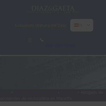
Saltar
al
contenido
Evaluación Gratuita del Caso
ES
EN
PT
678-503-2780
ABOGADO DE
ACCIDENTES DE
MOTOCICLETA EN
MARIETTA
Inicio
»
Áreas de práctica local
»
Marietta
»
Abogado de
accidentes de motocicleta en Marietta