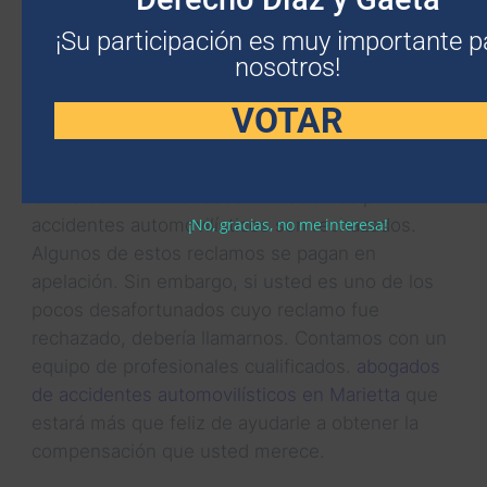
EN ACCIDENTES AUTOMOVILÍSTICOS EN
MARIETTA
¡Su participación es muy importante p
nosotros!
Si tuvo un accidente automovilístico, lo último
VOTAR
que debería preocuparle es que la compañía de
seguros rechace su reclamo. Sin embargo, esto
sucede con más frecuencia de lo que cree.
Cerca del 101% de todos los reclamos por
¡No, gracias, no me interesa!
accidentes automovilísticos son rechazados.
Algunos de estos reclamos se pagan en
apelación. Sin embargo, si usted es uno de los
pocos desafortunados cuyo reclamo fue
rechazado, debería llamarnos. Contamos con un
equipo de profesionales cualificados.
abogados
de accidentes automovilísticos en Marietta
que
estará más que feliz de ayudarle a obtener la
compensación que usted merece.