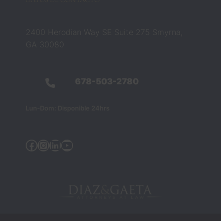
aboga
dos 
Zach 
2400 Herodian Way SE Suite 275 Smyrna,
y 
GA 30080
Barba
ra 
cambi
678-503-2780
aron 
esa 
creen
Lun-Dom: Disponible 24hrs
cia 
por 
Facebook
Instagram
Linkedin
YouTube
compl
eto. 
No 
eran 
solo 
profe
sional