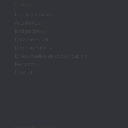
en 
EMPRESA
trabaj
todo
ar con 
Nuestro Equipo
lo q
aboga
Accidentes
pu
dos 
n!
Inmigración
signifi
Derecho Penal
caba 
que 
Derecho Familiar
no 
En los medios de comunicación
recibi
Recursos
ría 
Contacto
much
a 
atenci
ón ni 
comp
asión. 
Pero 
los 
DATOS DE CONTACTO