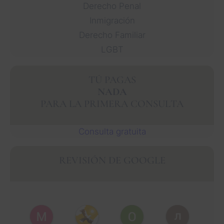
Derecho Penal
Inmigración
Derecho Familiar
LGBT
TÚ PAGAS
NADA
PARA LA PRIMERA CONSULTA
Consulta gratuita
REVISIÓN DE GOOGLE
Muhammad Faisal Y.
Nguyen N.
Óscar J.
León P.