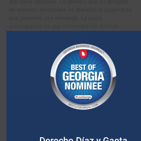
aún tiene opciones. Lo primero que su abogado
de lesiones personales en Marietta le sugerirá es
que presente una demanda. La única
preocupación es que enfrentará los mismos
obstáculos en el juicio que con la denegación
original. Si los hechos favorecen
abrumadoramente al otro conductor, será difícil
prevalecer. Esta es una de las razones por las
que a nuestros abogados les gusta reunirse con
los posibles clientes antes de que decidan
aceptar su caso. Si no hay pruebas, podríamos
negarnos a llevar el caso. Sin embargo, la única
manera de saber si su reclamo es válido es
reunirse primero con uno de nuestros abogados
de accidentes de auto en Marietta.
TÓMESE EL TIEMPO PARA SENTARSE
CON UN ABOGADO CON EXPERIENCIA
Derecho Díaz y Gaeta