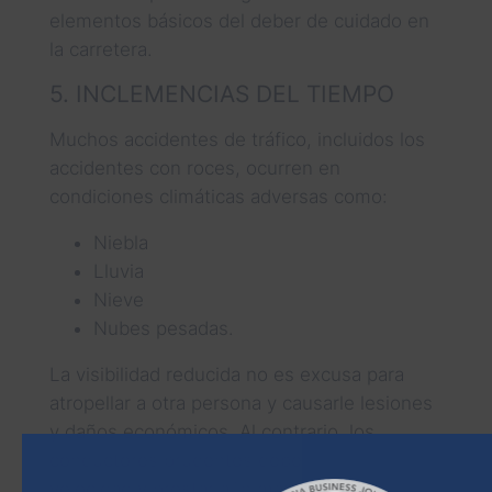
elementos básicos del deber de cuidado en
la carretera.
5. INCLEMENCIAS DEL TIEMPO
Muchos accidentes de tráfico, incluidos los
accidentes con roces, ocurren en
condiciones climáticas adversas como:
Niebla
Lluvia
Nieve
Nubes pesadas.
La visibilidad reducida no es excusa para
atropellar a otra persona y causarle lesiones
y daños económicos. Al contrario, los
conductores prudentes deberían reducir la
velocidad y prestar aún más atención a los