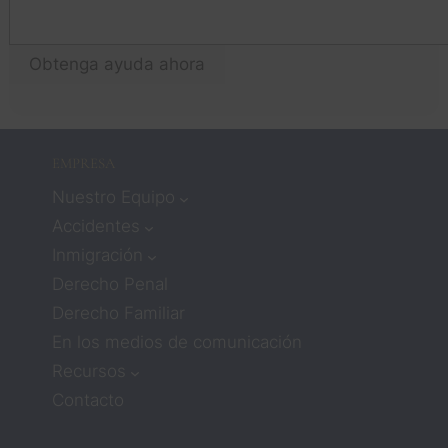
to
que 
qu
trabaja
p
r con 
Obtenga ayuda ahora
n!
aboga
dos 
signifi
caba 
EMPRESA
que no 
Nuestro Equipo
recibirí
a 
Accidentes
mucha 
Inmigración
atenci
Derecho Penal
ón ni 
Derecho Familiar
compa
En los medios de comunicación
sión. 
Pero 
Recursos
los 
Contacto
aboga
dos 