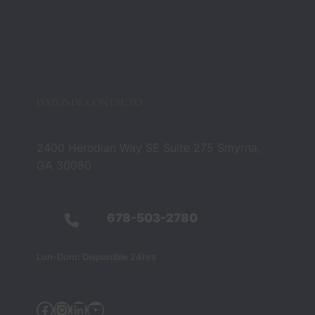
Zach y 
Barbar
a 
cambia
ron 
esa 
DATOS DE CONTACTO
creenc
ia por 
compl
2400 Herodian Way SE Suite 275 Smyrna,
eto. 
GA 30080
No 
eran 
solo 
678-503-2780
profesi
onales 
Lun-Dom: Disponible 24hrs
del 
derech
o; 
Facebook
Instagram
Linkedin
YouTube
fueron 