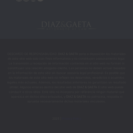
quiene
s 
ayudar
on a 
cambia
r mi 
vida 
DESCARGO DE RESPONSABILIDAD:
DIAZ & GAETA
pone a disposición los materiales
en los 
de este sitio web solo con fines informativos y no constituyen asesoramiento legal.
mome
La transmisión y recepción de información contenida en el sitio web no forman ni
constituyen una relación abogado-cliente. Las personas no deben actuar basados
ntos 
en la información de este sitio sin buscar asesoría legal profesional. Es posible que
más 
los materiales de este sitio web no reflejen los desarrollos, veredictos o acuerdos
legales más actuales. Además, los resultados anteriores no garantizan un resultado
intens
similar. Algunos enlaces dentro del sitio web de
DIAZ & GAETA
El sitio web puede
os y 
conducir a otros sitios. Este sitio no incorpora por referencia ningún material que
aparezca en dichos sitios enlazados, y
DIAZ & GAETA
no patrocina, respalda ni
difícile
aprueba necesariamente dichos materiales vinculados.
s.
2025 |
Privacy Policy
Recue