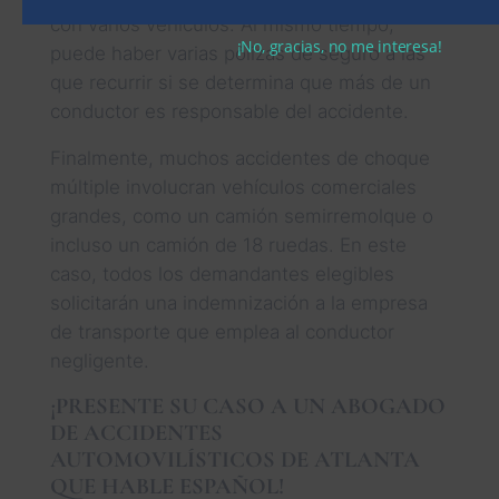
con varios vehículos. Al mismo tiempo,
¡No, gracias, no me interesa!
puede haber varias pólizas de seguro a las
que recurrir si se determina que más de un
conductor es responsable del accidente.
Finalmente, muchos accidentes de choque
múltiple involucran vehículos comerciales
grandes, como un camión semirremolque o
incluso un camión de 18 ruedas. En este
caso, todos los demandantes elegibles
solicitarán una indemnización a la empresa
de transporte que emplea al conductor
negligente.
¡PRESENTE SU CASO A UN ABOGADO
DE ACCIDENTES
AUTOMOVILÍSTICOS DE ATLANTA
QUE HABLE ESPAÑOL!