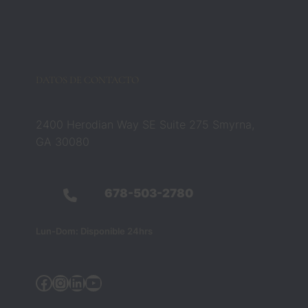
Barbar
a 
cambia
ron 
esa 
DATOS DE CONTACTO
creenc
ia por 
compl
2400 Herodian Way SE Suite 275 Smyrna,
eto. 
GA 30080
No 
eran 
solo 
678-503-2780
profesi
onales 
Lun-Dom: Disponible 24hrs
del 
derech
o; 
Facebook
Instagram
Linkedin
YouTube
fueron 
quiene