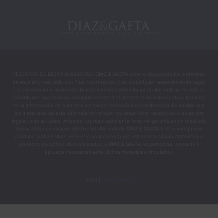
s 
ayudar
on a 
cambia
r mi 
vida 
DESCARGO DE RESPONSABILIDAD:
DIAZ & GAETA
pone a disposición los materiales
en los 
de este sitio web solo con fines informativos y no constituyen asesoramiento legal.
mome
La transmisión y recepción de información contenida en el sitio web no forman ni
constituyen una relación abogado-cliente. Las personas no deben actuar basados
ntos 
en la información de este sitio sin buscar asesoría legal profesional. Es posible que
más 
los materiales de este sitio web no reflejen los desarrollos, veredictos o acuerdos
legales más actuales. Además, los resultados anteriores no garantizan un resultado
intens
similar. Algunos enlaces dentro del sitio web de
DIAZ & GAETA
El sitio web puede
os y 
conducir a otros sitios. Este sitio no incorpora por referencia ningún material que
aparezca en dichos sitios enlazados, y
DIAZ & GAETA
no patrocina, respalda ni
difícile
aprueba necesariamente dichos materiales vinculados.
s.
2025 |
Privacy Policy
Recue
rdo 