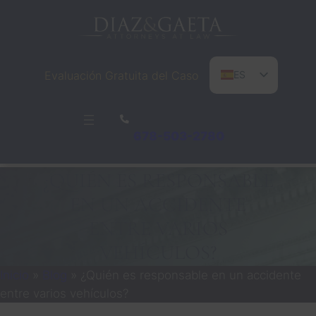
Saltar
al
contenido
Evaluación Gratuita del Caso
ES
EN
PT
678-503-2780
¿QUIÉN ES RESPONSABLE
EN UN ACCIDENTE
ENTRE VARIOS
VEHÍCULOS?
Inicio
»
Blog
»
¿Quién es responsable en un accidente
entre varios vehículos?