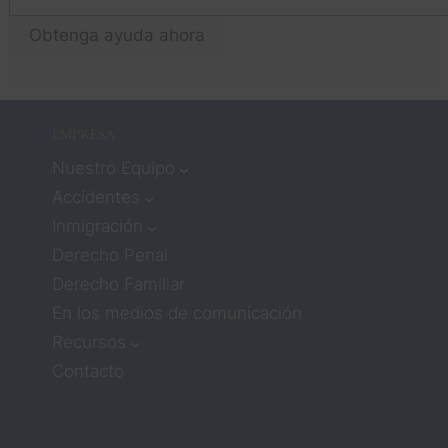
trabaja
p
r con 
Obtenga ayuda ahora
n!
aboga
dos 
signifi
caba 
EMPRESA
que no 
Nuestro Equipo
recibirí
a 
Accidentes
mucha 
Inmigración
atenci
Derecho Penal
ón ni 
Derecho Familiar
compa
En los medios de comunicación
sión. 
Pero 
Recursos
los 
Contacto
aboga
dos 
Zach y 