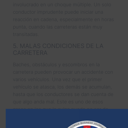
involucrado en un choque múltiple. Un solo
conductor imprudente puede iniciar una
reacción en cadena, especialmente en horas
punta, cuando las carreteras están muy
transitadas.
5. MALAS CONDICIONES DE LA
CARRETERA
Baches, obstáculos y escombros en la
carretera pueden provocar un accidente con
varios vehículos. Una vez que el primer
vehículo se atasca, los demás se acumulan,
hasta que los conductores se dan cuenta de
que algo anda mal. Este es uno de esos
casos en los que la culpa puede no ser de
uno o varios conductores, sino de las
autoridades locales, que deben mantener las