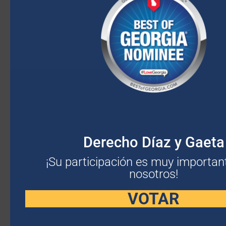
carreteras en buen estado.
¿CÓMO RECUPERAR LOS DAÑOS
DESPUÉS DE UN ACCIDENTE DE
VARIOS VEHÍCULOS?
La situación más difícil es ser el primer
conductor que inició el accidente
multivehicular. Sin embargo, un abogado con
experiencia en accidentes automovilísticos
en Atlanta podrá demostrar su derecho a
solicitar una indemnización si su culpabilidad
Derecho Díaz y Gaeta
en el accidente es menor a la 50%.
¡Su participación es muy importan
En otros casos, la dificultad radica en
nosotros!
asegurarse de obtener la compensación
VOTAR
completa que merece. Por lo general, varias
víctimas de accidentes presentan
reclamaciones al seguro tras un accidente