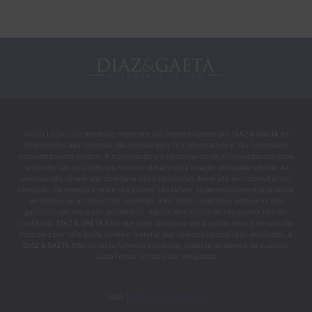
AVISO LEGAL: Os materiais neste site são disponibilizados por
DIAZ & GAETA
As
informações aqui contidas são apenas para fins informativos e não constituem
aconselhamento jurídico. A transmissão e o recebimento de informações contidas
neste site não estabelecem nem constituem uma relação advogado-cliente. As
pessoas não devem agir com base nas informações deste site sem consultar um
advogado. Os materiais neste site podem não refletir os desenvolvimentos jurídicos,
veredictos ou acordos mais recentes. Além disso, resultados anteriores não
garantem um resultado semelhante. Alguns links dentro do site podem não ser
confiáveis.
DIAZ & GAETA
Este site pode direcionar para outros sites. Este site não
incorpora por referência nenhum material que apareça nesses sites vinculados, e
DIAZ & GAETA
Não necessariamente patrocina, endossa ou aprova de qualquer
outra forma os materiais vinculados.
2025 |
política de Privacidade