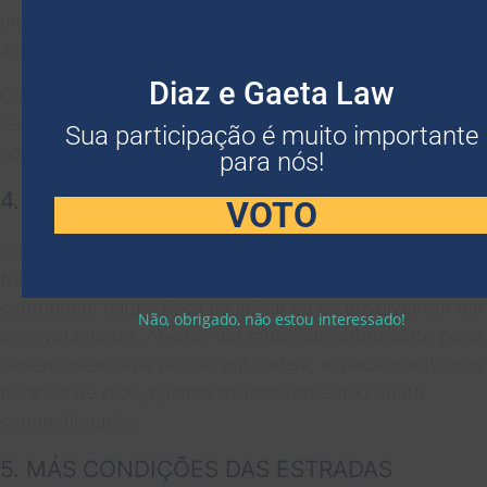
motorista perde o controle do veículo, principalmente se
avistar outro carro à sua frente repentinamente.
Diaz e Gaeta Law
O risco de um acidente com vários veículos aumenta se
os motoristas estiverem dirigindo em alta velocidade em
Sua participação é muito importante
condições de baixa visibilidade e clima adverso.
para nós!
4. CONDUÇÃO IMPRUDENTE
VOTO
Dirigir muito perto do veículo da frente, mudar de faixa
frequentemente e outras condutas imprudentes
contribuem para o risco de iniciar ou se envolver em um
Não, obrigado, não estou interessado!
engavetamento. Apenas um motorista imprudente pode
desencadear uma reação em cadeia, especialmente nos
horários de pico, quando as rodovias estão muito
congestionadas.
5. MÁS CONDIÇÕES DAS ESTRADAS