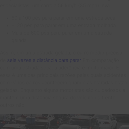
especialistas, um carro a 56 km/h (35 mph) leva:
60 a 100 pés para parar em uma estrada seca
+120 pés para parar em uma estrada molhada
Mais de 600 pés para parar em uma estrada
gelada.
Assim, em uma estrada gelada, o carro médio precisa
de
seis vezes a distância para parar
Em comparação
com uma estrada seca, a aderência é muito maior. E
essa é uma das principais razões pelas quais acidentes
com vários carros acontecem quando as estradas estão
geladas. Enquanto alguns motoristas são cuidadosos e
mantêm uma distância segura do veículo da frente,
outros não.