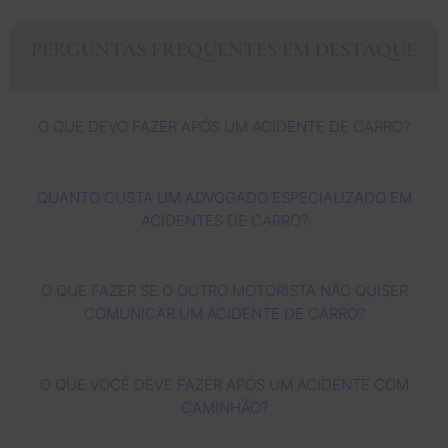
a e sua 
gratidã
trabalh
an
equipe
o a 
o e 
C
PERGUNTAS FREQUENTES EM DESTAQUE
. 
todos 
Deus 
rs
Cuidar
vocês. 
contin
c
am de 
Meus 
ua a 
vá
O QUE DEVO FAZER APÓS UM ACIDENTE DE CARRO?
mim 
sincer
usá-
a
com 
os 
los 
ad
muita 
agrade
cada 
de
QUANTO CUSTA UM ADVOGADO ESPECIALIZADO EM
profiss
ciment
vez 
es
ACIDENTES DE CARRO?
ionalid
os ao 
mais 
ri
ade e 
advog
para 
to
conse
ado 
ajudar 
fo
O QUE FAZER SE O OUTRO MOTORISTA NÃO QUISER
guiram 
Zach e 
as 
mu
COMUNICAR UM ACIDENTE DE CARRO?
meu 
à 
pesso
at
green 
Barbar
as. 
os
card 
a, que 
Recom
c
O QUE VOCÊ DEVE FAZER APÓS UM ACIDENTE COM
rapidin
se 
endo-
te
CAMINHÃO?
ho. 
dedica
os por 
e 
Muito 
ram 
experi
s