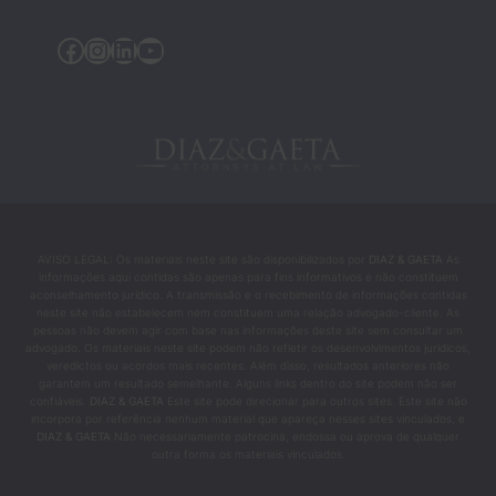
— 
eram 
Facebook
Instagram
LinkedIn
YouTube
as 
pesso
as que 
me 
ajudar
am a 
transfo
rmar 
AVISO LEGAL: Os materiais neste site são disponibilizados por
DIAZ & GAETA
As
minha 
informações aqui contidas são apenas para fins informativos e não constituem
vida 
aconselhamento jurídico. A transmissão e o recebimento de informações contidas
neste site não estabelecem nem constituem uma relação advogado-cliente. As
nos 
pessoas não devem agir com base nas informações deste site sem consultar um
mome
advogado. Os materiais neste site podem não refletir os desenvolvimentos jurídicos,
veredictos ou acordos mais recentes. Além disso, resultados anteriores não
ntos 
garantem um resultado semelhante. Alguns links dentro do site podem não ser
mais 
confiáveis.
DIAZ & GAETA
Este site pode direcionar para outros sites. Este site não
incorpora por referência nenhum material que apareça nesses sites vinculados, e
intens
DIAZ & GAETA
Não necessariamente patrocina, endossa ou aprova de qualquer
os e 
outra forma os materiais vinculados.
difícei