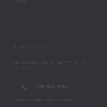
Contato
Barbar
a 
mudar
am 
compl
etame
nte 
essa 
DETALHES DE CONTATO
crença
. Eles 
não 
2400 Herodian Way SE Suíte 275 Smyrna,
eram 
GA 30080
apena
s 
profiss
678-503-2780
ionais 
do 
Segunda a domingo: Disponível 24 horas
direito 