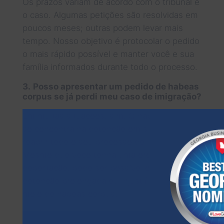
Os prazos variam de acordo com o tribunal e
o caso. Algumas petições são resolvidas em
poucos meses; outras podem levar mais
tempo. Nosso objetivo é protocolar o pedido
o mais rápido possível e manter você e sua
família informados durante todo o processo.
3.
Posso apresentar um pedido de habeas
corpus se já perdi meu caso de imigração?
Em muitas situações, sim. O habeas corpus
se concentra na detenção em si, não em
reabrir todo o seu processo de imigração.
Mesmo que você tenha uma ordem final de
deportação, pode ser possível contestar a
detenção prolongada ou injustificada por
meio do habeas corpus.
5.
Ainda preciso de um advogado de
imigração se tiver um caso de habeas