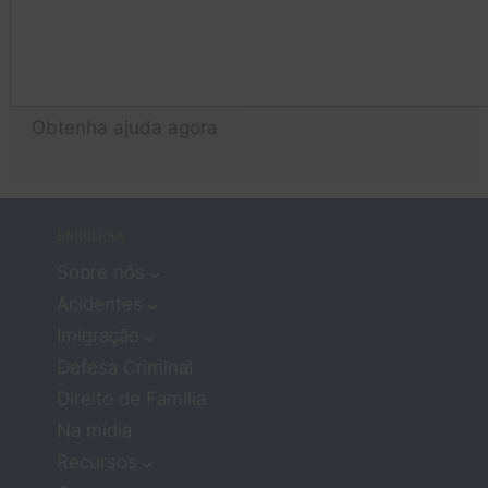
lo
pensa
em
va que 
tu
trabalh
qu
ar com 
fo
advog
Obtenha ajuda agora
pr
ados 
o!
signifi
cava 
não 
EMPRESA
recebe
Sobre nós
r muita 
atençã
Acidentes
o ou 
Imigração
compa
Defesa Criminal
ixão. 
Direito de Família
Mas os 
Na mídia
advog
ados 
Recursos
Zach e 