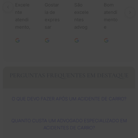
Excele
Gostar
São 
Bom 
Mu
nte 
ia de 
excele
atendi
o
atendi
expres
ntes 
mento 
da
mento, 
sar 
advog
e 
to
especi
minha 
ados, 
pesso
aj
alment
mais 
fazem 
as 
ao
e da 
profun
um 
simpát
lo
Jessic
da 
ótimo 
icas.
do
a e sua 
gratidã
trabalh
an
equipe
o a 
o e 
C
PERGUNTAS FREQUENTES EM DESTAQUE
. 
todos 
Deus 
rs
Cuidar
vocês. 
contin
c
am de 
Meus 
ua a 
vá
O QUE DEVO FAZER APÓS UM ACIDENTE DE CARRO?
mim 
sincer
usá-
a
com 
os 
los 
ad
muita 
agrade
cada 
de
QUANTO CUSTA UM ADVOGADO ESPECIALIZADO EM
profiss
ciment
vez 
es
ACIDENTES DE CARRO?
ionalid
os ao 
mais 
ri
ade e 
advog
para 
to