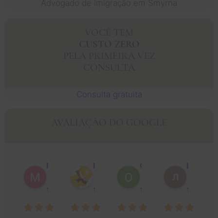
Advogado de Imigração em Smyrna
VOCÊ TEM
CUSTO ZERO
PELA PRIMEIRA VEZ
CONSULTA
Consulta gratuita
AVALIAÇÃO DO GOOGLE
Muhammad Faisal Y.
Nguyen N.
Oscar J.
Leo P.
1 ano atrás
1 ano atrás
1 ano atrás
1 ano atrá