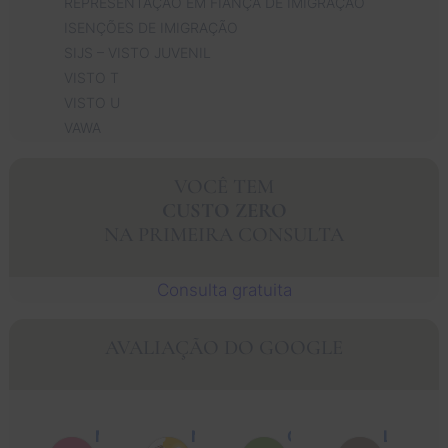
REPRESENTAÇÃO EM FIANÇA DE IMIGRAÇÃO
ISENÇÕES DE IMIGRAÇÃO
SIJS – VISTO JUVENIL
VISTO T
VISTO U
VAWA
VOCÊ TEM
CUSTO ZERO
NA PRIMEIRA CONSULTA
Consulta gratuita
AVALIAÇÃO DO GOOGLE
Muhammad Faisal Y.
Nguyen N.
Oscar J.
Leo P.