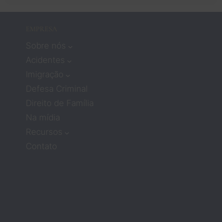
cava 
não 
EMPRESA
recebe
Sobre nós
r muita 
atençã
Acidentes
o ou 
Imigração
compa
Defesa Criminal
ixão. 
Direito de Família
Mas os 
Na mídia
advog
ados 
Recursos
Zach e 
Contato
Barbar
a 
mudar
am 
compl
etame