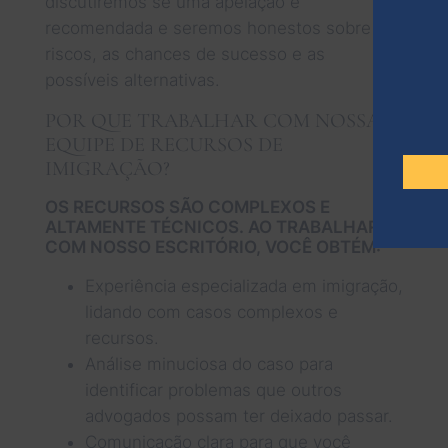
discutiremos se uma apelação é
recomendada e seremos honestos sobre os
riscos, as chances de sucesso e as
possíveis alternativas.
POR QUE TRABALHAR COM NOSSA
EQUIPE DE RECURSOS DE
IMIGRAÇÃO?
OS RECURSOS SÃO COMPLEXOS E
ALTAMENTE TÉCNICOS. AO TRABALHAR
COM NOSSO ESCRITÓRIO, VOCÊ OBTÉM:
Experiência especializada em imigração,
lidando com casos complexos e
recursos.
Análise minuciosa do caso para
identificar problemas que outros
advogados possam ter deixado passar.
Comunicação clara para que você