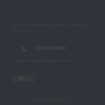
nte 
essa 
DETALHES DE CONTATO
crença
. Eles 
não 
2400 Herodian Way SE Suíte 275 Smyrna,
eram 
GA 30080
apena
s 
profiss
678-503-2780
ionais 
do 
Segunda a domingo: Disponível 24 horas
direito 
— 
eram 
Facebook
Instagram
LinkedIn
YouTube
as 
pesso
as que 
me 
ajudar