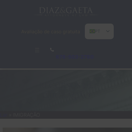
Pular
para
o
conteúdo
Avaliação de caso gratuita
PT
EN
ES
678-503-2780
RECURSOS DE
IMIGRAÇÃO
Lar
»
IMIGRAÇÃO