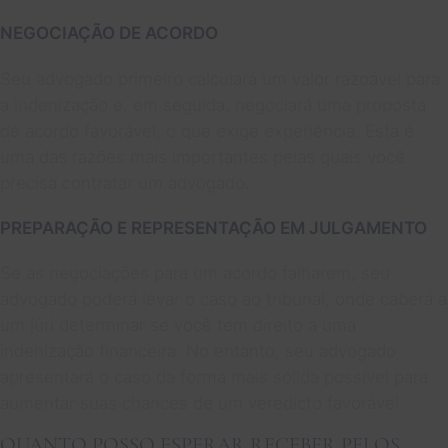
NEGOCIAÇÃO DE ACORDO
Seu advogado primeiro calculará um valor razoável para
a indenização e, em seguida, negociará uma proposta
de acordo favorável, o que exige experiência. Esta é
uma das razões mais importantes pelas quais você
precisa contratar um advogado.
PREPARAÇÃO E REPRESENTAÇÃO EM JULGAMENTO
Se as negociações para um acordo falharem, seu
advogado poderá levar o caso ao tribunal, onde caberá a
um júri determinar se você tem direito a uma
indenização financeira. No entanto, seu advogado
apresentará o caso da forma mais sólida possível para
aumentar suas chances de um veredicto favorável.
QUANTO POSSO ESPERAR RECEBER PELOS