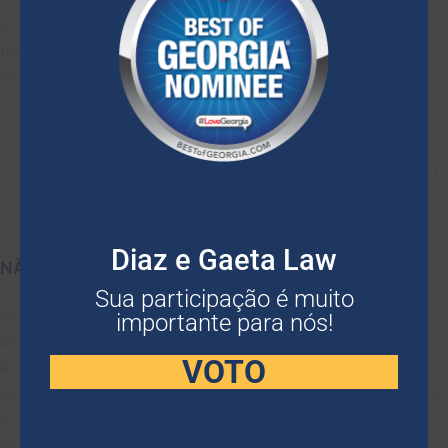
prejuízos sofridos no acidente de carro. Eles
representam as despesas diretas e quantificáveis
incorridas em decorrência do acidente. Incluem, entre
outras:
Despesas médicas passadas e futuras
Perda de salários e perda da capacidade de ganho
Reparo e substituição de bens danificados
Despesas funerárias após um
morte injusta
Diaz e Gaeta Law
NÃO ECONÔMICO
Sua participação é muito
Os danos não econômicos ou gerais visam compensar
importante para nós!
as perdas não monetárias sofridas pelas vítimas de
VOTO
acidentes de trânsito. Não existe uma fórmula para
calcular os danos não econômicos, o que pode dificultar
a determinação do seu valor. Exemplos incluem, mas
não se limitam a: