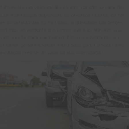
Não existe um valor médio de indenização. O valor da
sua indenização dependerá de diversos fatores, como
as circunstâncias do seu caso, a gravidade das lesões
sofridas no acidente e o tempo que elas afetarão sua
vida, sendo cada caso único. Nossos advogados, no
entanto, podem analisar o seu caso para fornecer uma
avaliação precisa do valor da sua indenização.