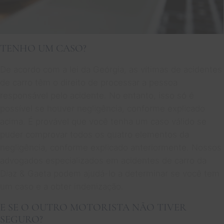
TENHO UM CASO?
De acordo com a lei da Geórgia, as vítimas de acidentes
de carro têm o direito de processar a pessoa
responsável pelo acidente. No entanto, isso só é
possível se houver negligência, conforme explicado
acima. É provável que você tenha um caso válido se
puder comprovar todos os quatro elementos da
negligência, conforme explicado anteriormente. Nossos
advogados especializados em acidentes de carro da
Diaz & Gaeta podem ajudá-lo a determinar se você tem
um caso e a obter indenização.
E SE O OUTRO MOTORISTA NÃO TIVER
SEGURO?