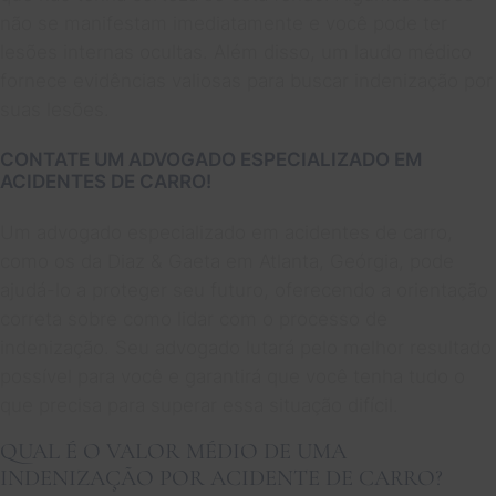
não se manifestam imediatamente e você pode ter
lesões internas ocultas. Além disso, um laudo médico
fornece evidências valiosas para buscar indenização por
suas lesões.
CONTATE UM ADVOGADO ESPECIALIZADO EM
ACIDENTES DE CARRO!
Um advogado especializado em acidentes de carro,
como os da Diaz & Gaeta em Atlanta, Geórgia, pode
ajudá-lo a proteger seu futuro, oferecendo a orientação
correta sobre como lidar com o processo de
indenização. Seu advogado lutará pelo melhor resultado
possível para você e garantirá que você tenha tudo o
que precisa para superar essa situação difícil.
QUAL É O VALOR MÉDIO DE UMA
INDENIZAÇÃO POR ACIDENTE DE CARRO?