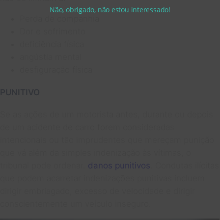
Não, obrigado, não estou interessado!
Perda de companhia
Dor e sofrimento
deficiência física
angústia mental
desfiguração física
PUNITIVO
Se as ações de um motorista antes, durante ou depois
de um acidente de carro forem consideradas
intencionais ou tão imprudentes que mereçam punição
que vá além da simples indenização às vítimas, o
tribunal pode ordenar.
danos punitivos
. Condutas ilícitas
que podem acarretar indenizações punitivas incluem
dirigir embriagado, excesso de velocidade e dirigir
conscientemente um veículo inseguro.