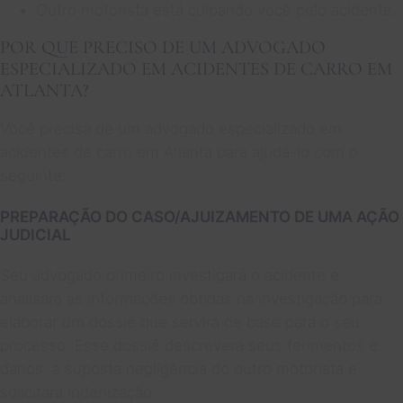
Outro motorista está culpando você pelo acidente.
POR QUE PRECISO DE UM ADVOGADO
ESPECIALIZADO EM ACIDENTES DE CARRO EM
ATLANTA?
Você precisa de um advogado especializado em
acidentes de carro em Atlanta para ajudá-lo com o
seguinte:
PREPARAÇÃO DO CASO/AJUIZAMENTO DE UMA AÇÃO
JUDICIAL
Seu advogado primeiro investigará o acidente e
analisará as informações obtidas na investigação para
elaborar um dossiê que servirá de base para o seu
processo. Esse dossiê descreverá seus ferimentos e
danos, a suposta negligência do outro motorista e
solicitará indenização.