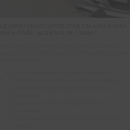
QUANDO DEVO CONTRATAR UM ADVOGADO
PARA O MEU ACIDENTE DE CARRO?
Nem todos os acidentes exigem a assistência de um
advogado. No entanto, pode ser uma boa ideia contatar
um advogado se:
Você sofreu ferimentos graves no acidente.
Não está claro quem foi o culpado pelo acidente.
A seguradora tenta negar ou minimizar sua
indenização.
Você não tem certeza de quanto vale sua
reivindicação.
Você precisa negociar para obter o acordo que
merece.