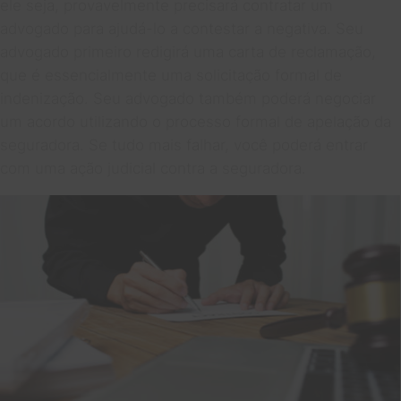
ele seja, provavelmente precisará contratar um
advogado para ajudá-lo a contestar a negativa. Seu
advogado primeiro redigirá uma carta de reclamação,
que é essencialmente uma solicitação formal de
indenização. Seu advogado também poderá negociar
um acordo utilizando o processo formal de apelação da
seguradora. Se tudo mais falhar, você poderá entrar
com uma ação judicial contra a seguradora.