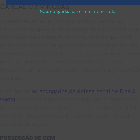
CARGAS CRIMINOSAS
Não, obrigado, não estou interessado!
Independentemente de sua orientação sexual ou
identidade de gênero, ser acusado de um crime é uma
das coisas mais aterradoras e traumáticas que você
pode experimentar. Já que simplesmente recebeu uma
citação ou que a polícia foi presa, acusada de um crime
pode ser dramática e mudar sua vida. É por isso que
precisa de um advogado experimentado e agressivo ao
seu lado.
A equipe de
os advogados de defesa penal de Diaz &
Gaeta
brindarán representação legal em qualquer caso
penal, incluindo casos domésticos e de agressão, DUI,
crimes de drogas, crimes de trânsito, casos de roubo,
crimes maiores, etc.
POSSESSÃO DE CEM