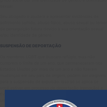
grupo social por sua identidade de gênero e orientação
sexual.
Seu abogado o ajudará a apresentar evidências de
sofrimento sofrido, abuso físico, abuso sexual ou temor
de perseguição futura devido à sua orientação sexual
e/ou identidade de gênero.
SUSPENSÃO DE DEPORTAÇÃO
Os membros LGBT que buscam refúgio, mas não
cumprem o limite de um ano, que permaneceram nos
Estados Unidos por mais de um ano e não fizeram
mudanças em seu país de origem, podem ser elegíveis
para a suspensão de expulsão. Isso só se aplica se
você estiver em processo de deportação (remoção) e
tiver sucesso, evita que você seja deportado, forneça
uma permissão de trabalho e permita viver nos
Estados Unidos.