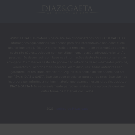
AVISO LEGAL: Os materiais neste site são disponibilizados por
DIAZ & GAETA
As
informações aqui contidas são apenas para fins informativos e não constituem
aconselhamento jurídico. A transmissão e o recebimento de informações contidas
neste site não estabelecem nem constituem uma relação advogado-cliente. As
pessoas não devem agir com base nas informações deste site sem consultar um
advogado. Os materiais neste site podem não refletir os desenvolvimentos jurídicos,
veredictos ou acordos mais recentes. Além disso, resultados anteriores não
garantem um resultado semelhante. Alguns links dentro do site podem não ser
confiáveis.
DIAZ & GAETA
Este site pode direcionar para outros sites. Este site não
incorpora por referência nenhum material que apareça nesses sites vinculados, e
DIAZ & GAETA
Não necessariamente patrocina, endossa ou aprova de qualquer
outra forma os materiais vinculados.
2025 |
política de Privacidade