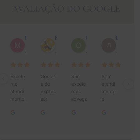
AVALIAÇÃO DO GOOGLE
Muhammad Faisal Y.
Nguyen N.
Oscar J.
Leo P.
1 ano atrás
1 ano atrás
1 ano atrás
1 ano atrás
Excele
Gostari
São 
Bom 
Mui
nte 
a de 
excele
atendi
obr
atendi
expres
ntes 
mento 
da p
mento, 
sar 
advoga
e 
toda
especi
minha 
dos, 
pessoa
ajud
alment
mais 
fazem 
s 
ao 
e da 
profun
um 
simpáti
lon
Jessic
da 
ótimo 
cas.
dos 
a e sua 
gratidã
trabalh
anos