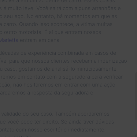
volverá em um acidente de carro. Essas coisas
 é muito leve. Você sairá com alguns arranhões e
no seu ego. No entanto, há momentos em que as
carro. Quando isso acontece, a vítima muitas
o outro motorista. É aí que entram nossos
Marietta
entram em cena.
i décadas de experiência combinada em casos de
ível para que nossos clientes recebam a indenização
eu caso, gostamos de analisá-lo minuciosamente
raremos em contato com a seguradora para verificar
zação, não hesitaremos em entrar com uma ação
uardaremos a resposta da seguradora e
 a validade do seu caso. Também abordaremos
e você pode ter direito. Se ainda tiver dúvidas
ontato com nosso escritório imediatamente.