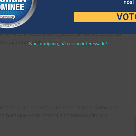
nós!
VOT
s de carro em Marietta comprovar a culpa, ele
provar cada tipo de dano que você incluir em sua
 de carro que nossos advogados de lesões corporais
pos de indenização:
Não, obrigado, não estou interessado!
imentos, maior será a sua indenização. Saiba que
ance para que você receba a compensação que