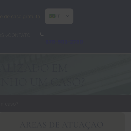
o de caso gratuita
PT
EN
CONTATO
OS
ES
678-503-2780
ALIZADO EM
ENHO UM CASO?
um caso?
ÁREAS DE ATUAÇÃO