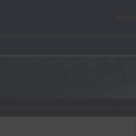
Avaliaçã
DEFESA CRIMINAL
DIREITO DE FAMÍLIA
NA MÍDIA
RECURS
A UM ADVOGADO ESPECI
 CARRO EM MARIETTA: T
ecializado em acidentes de carro em Marietta: Tenho 