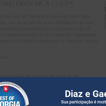
EIRO PROVAR A CULPA.
s de carro em Marietta possa exigir indenização,
sos, isso exige que ele prove negligência. Se você
 significa simplesmente que a outra parte não se
 comportaria dadas as circunstâncias. Legalmente,
orporais em Marietta demonstre os seguintes quatro
você.
ela violação do contrato por parte do réu.
da precisará comprovar os danos.
Diaz e Ga
OMPROVAR OS DANOS
Sua participação é mui