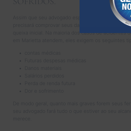
SOFRIDOS.
Assim que seu advogado especializado em acidente
precisará comprovar seus danos. Ele precisará com
queixa inicial. Na maioria dos casos de acidentes
em Marietta atendem, eles exigem os seguintes ti
contas médicas
Futuras despesas médicas
Danos materiais
Salários perdidos
Perda de renda futura
Dor e sofrimento
De modo geral, quanto mais graves forem seus fer
seu advogado fará tudo o que estiver ao seu alc
merece.