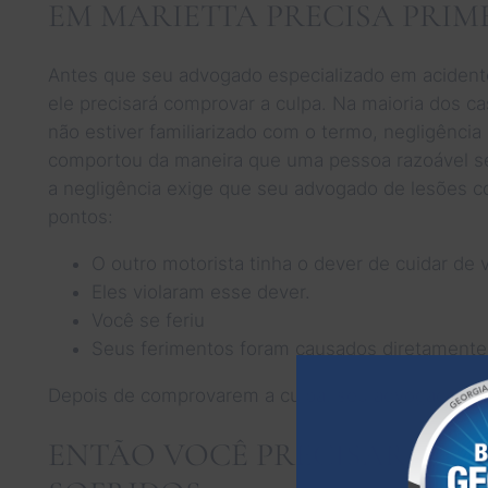
EM MARIETTA PRECISA PRIM
Antes que seu advogado especializado em acidente
ele precisará comprovar a culpa. Na maioria dos ca
não estiver familiarizado com o termo, negligência
comportou da maneira que uma pessoa razoável se
a negligência exige que seu advogado de lesões c
pontos:
O outro motorista tinha o dever de cuidar de 
Eles violaram esse dever.
Você se feriu
Seus ferimentos foram causados diretamente p
Depois de comprovarem a culpa, seu advogado ain
ENTÃO VOCÊ PRECISARÁ C