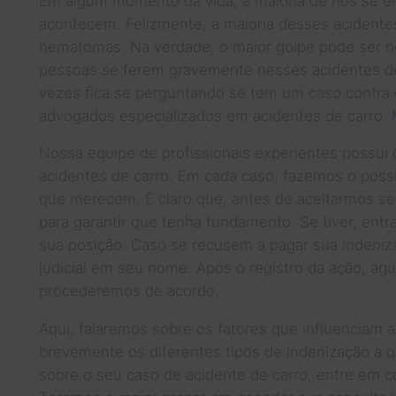
Em algum momento da vida, a maioria de nós se en
acontecem. Felizmente, a maioria desses acidentes
hematomas. Na verdade, o maior golpe pode ser 
pessoas se ferem gravemente nesses acidentes de 
vezes fica se perguntando se tem um caso contra 
advogados especializados em acidentes de carro.
Nossa equipe de profissionais experientes possu
acidentes de carro. Em cada caso, fazemos o poss
que merecem. É claro que, antes de aceitarmos s
para garantir que tenha fundamento. Se tiver, ent
sua posição. Caso se recusem a pagar sua indeni
judicial em seu nome. Após o registro da ação, ag
procederemos de acordo.
Aqui, falaremos sobre os fatores que influenciam
brevemente os diferentes tipos de indenização a qu
sobre o seu caso de acidente de carro, entre em c