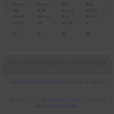
Excele
Gostar
Son 
Bom 
Mu
nte 
ia de 
buenic
atendi
o
atendi
expres
imos 
mento 
da
mento, 
sar 
aboga
e 
to
especi
minha 
dos 
pesso
aj
alment
mais 
asen 
as 
ao
e da 
profun
un 
simpát
lo
Jessic
da 
buen 
icas.
do
a e sua 
gratidã
trabajo 
an
equipe
o a 
that 
C
PERGUNTAS FREQUENTES EM DESTAQUE
. 
todos 
Dios 
rs
Cuidar
vocês. 
les 
c
am de 
Meus 
sigue 
vá
O QUE DEVO FAZER APÓS UM ACIDENTE DE CARRO?
mim 
sincer
using 
a
com 
os 
mas y 
ad
muita 
agrade
mas 
de
QUANTO CUSTA UM ADVOGADO ESPECIALIZADO EM
profiss
ciment
for 
es
ACIDENTES DE CARRO?
ionalid
os ao 
ayudar 
ri