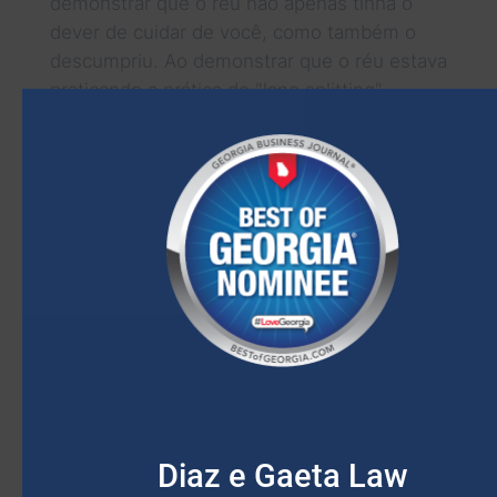
demonstrar que o réu não apenas tinha o
dever de cuidar de você, como também o
descumpriu. Ao demonstrar que o réu estava
praticando a prática de "lane splitting"
(transitar entre as faixas), você terá
comprovado que ele descumpriu seu dever
de cuidado. No mínimo, os motociclistas
devem obedecer a todas as leis de trânsito
locais. Como a lei da Geórgia proíbe a prática
de "lane splitting", o réu será considerado
negligente e, espera-se, responsabilizado
pelos seus ferimentos.
OS MOTOCICLISTAS DEVEM
MANTER DETERMINADA
COBERTURA DE SEGURO.
Além de obedecer a todas as leis de trânsito
Diaz e Gaeta Law
e leis específicas para motocicletas na