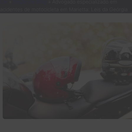
Lar
»
Seção de Blog
»
Advogado especializado em
acidentes de motocicleta em Marietta: Leis da Geórgia