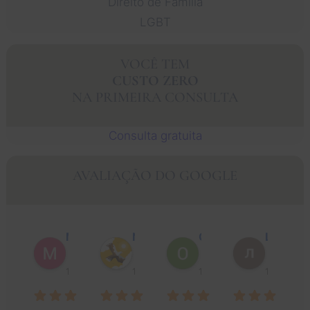
Direito de Família
LGBT
VOCÊ TEM
CUSTO ZERO
NA PRIMEIRA CONSULTA
Consulta gratuita
AVALIAÇÃO DO GOOGLE
Muhammad Faisal Y.
Nguyen N.
Oscar J.
Leo P.
1 ano atrás
1 ano atrás
1 ano atrás
1 ano atrá