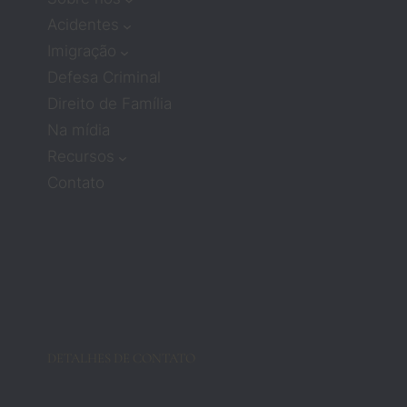
atençã
Acidentes
o ou 
Imigração
compa
Defesa Criminal
ixão. 
Direito de Família
Mas os 
Na mídia
advog
ados 
Recursos
Zach e 
Contato
Barbar
a 
mudar
am 
compl
etame
nte 
essa 
DETALHES DE CONTATO
crença
. Eles 