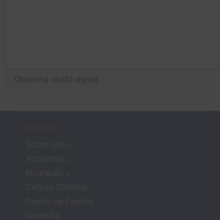
ir
Antes, 
a
eu 
lo
pensa
em
va que 
tu
trabalh
qu
ar com 
fo
advog
Obtenha ajuda agora
pr
ados 
o!
signifi
cava 
não 
EMPRESA
recebe
Sobre nós
r muita 
atençã
Acidentes
o ou 
Imigração
compa
Defesa Criminal
ixão. 
Direito de Família
Mas os 
Na mídia
advog