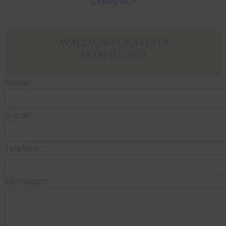
CAMINHÃO?
ho. 
dedica
ência 
e 
Muito 
ram 
Diaz & 
s
obriga
integra
Gaeta 
ic
AVALIAÇÃO GRATUITA
do, 
lmente 
son 
Ma
DO SEU CASO
Jessic
ao 
los 
foi
a! Eu e 
meu 
mejore
in
minha 
caso e 
s 
l 
Nome
*
espos
insistir
aboga
Ga
a 
am 
dos. 
foi
E-mail
*
sabíam
contin
Obriga
ót
os que 
uamen
do a 
To
vocês 
te em 
um 
os
Telefone
*
eram a 
sua 
deles 
fu
escolh
rápida 
por me 
ná
a 
resolu
ajudar.
es
Mensagem
certa!
ção.
d
do
vo