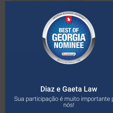
Após a visita ao pronto-socorro para
diagnóstico e tratamento inicial, um
advogado especializado em lesões corporais
que fale espanhol pode orientá-lo sobre o
tipo certo de unidade de saúde para suas
lesões. Pessoas com traumatismo craniano,
lesões nas costas ou fraturas precisam de
diferentes tipos de especialistas e
tratamentos.
O advogado terá prazer em garantir que
você receba o melhor atendimento médico e
que suas lesões sejam cuidadosamente
documentadas para dar suporte ao seu
Diaz e Gaeta Law
pedido de indenização junto à seguradora.
Sua participação é muito importante 
6. VOCÊ NÃO SERÁ ENGANADO
nós!
POR PERITOS DE SEGUROS
INESCRUPULOSOS.