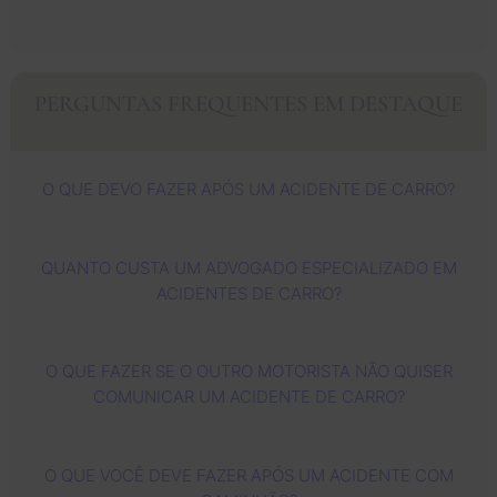
e da 
profun
un 
simpát
lo
Jessic
da 
buen 
icas.
do
a e sua 
gratidã
trabajo 
an
equipe
o a 
that 
C
PERGUNTAS FREQUENTES EM DESTAQUE
. 
todos 
Dios 
rs
Cuidar
vocês. 
les 
c
am de 
Meus 
sigue 
vá
O QUE DEVO FAZER APÓS UM ACIDENTE DE CARRO?
mim 
sincer
using 
a
com 
os 
mas y 
ad
muita 
agrade
mas 
de
QUANTO CUSTA UM ADVOGADO ESPECIALIZADO EM
profiss
ciment
for 
es
ACIDENTES DE CARRO?
ionalid
os ao 
ayudar 
ri
ade e 
advog
ala 
to
conse
ado 
jente. 
fo
O QUE FAZER SE O OUTRO MOTORISTA NÃO QUISER
guiram 
Zach e 
Eu os 
mu
COMUNICAR UM ACIDENTE DE CARRO?
meu 
à 
recom
at
green 
Barbar
endo 
os
card 
a, que 
pela 
c
O QUE VOCÊ DEVE FAZER APÓS UM ACIDENTE COM
rapidin
se 
experi
te