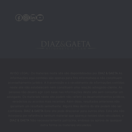
nte 
essa 
Facebook
Instagram
LinkedIn
YouTube
crenç
a. 
Eles 
não 
eram 
apena
s 
profis
sionai
AVISO LEGAL: Os materiais neste site são disponibilizados por
DIAZ & GAETA
As
informações aqui contidas são apenas para fins informativos e não constituem
s do 
aconselhamento jurídico. A transmissão e o recebimento de informações contidas
direit
neste site não estabelecem nem constituem uma relação advogado-cliente. As
pessoas não devem agir com base nas informações deste site sem consultar um
o — 
advogado. Os materiais neste site podem não refletir os desenvolvimentos jurídicos,
eram 
veredictos ou acordos mais recentes. Além disso, resultados anteriores não
garantem um resultado semelhante. Alguns links dentro do site podem não ser
as 
confiáveis.
DIAZ & GAETA
Este site pode direcionar para outros sites. Este site não
pesso
incorpora por referência nenhum material que apareça nesses sites vinculados, e
DIAZ & GAETA
Não necessariamente patrocina, endossa ou aprova de qualquer
as 
outra forma os materiais vinculados.
que 