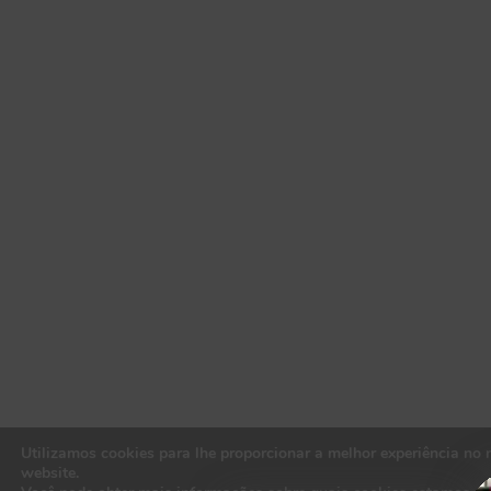
medo
s, as 
preoc
upaçõ
es e a 
segur
ança 
de 
seus 
client
es 
acima 
de 
tudo, 
me 
fizera
m 
Utilizamos cookies para lhe proporcionar a melhor experiência no 
perce
website.