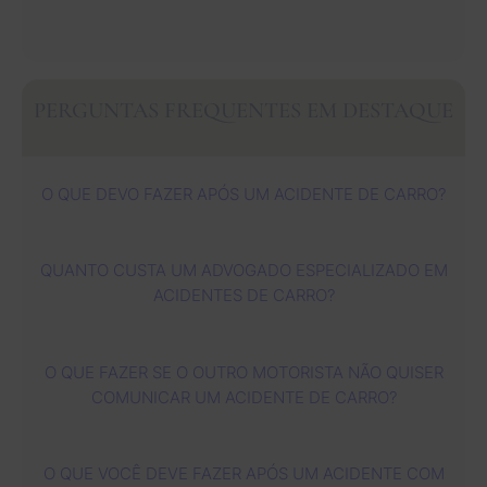
ialme
profu
um 
simpá
ao 
nte da 
nda 
ótimo 
ticas.
lon
Jessi
gratid
trabal
dos 
ca e 
ão a 
ho e 
anos
PERGUNTAS FREQUENTES EM DESTAQUE
sua 
todos 
Deus 
Co
equip
vocês
contin
erse
e. 
. 
ua a 
com
O QUE DEVO FAZER APÓS UM ACIDENTE DE CARRO?
Cuida
Meus 
usá-
vári
ram 
sincer
los 
adv
de 
os 
cada 
ado
QUANTO CUSTA UM ADVOGADO ESPECIALIZADO EM
mim 
agrad
vez 
des
ACIDENTES DE CARRO?
com 
ecime
mais 
esc
muita 
ntos 
para 
ório
profis
ao 
ajudar 
tod
O QUE FAZER SE O OUTRO MOTORISTA NÃO QUISER
sional
advog
as 
for
COMUNICAR UM ACIDENTE DE CARRO?
idade 
ado 
pesso
mui
e 
Zach 
as. 
ate
conse
e à 
Reco
osos
O QUE VOCÊ DEVE FAZER APÓS UM ACIDENTE COM