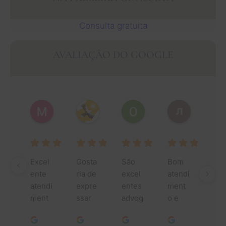
Consulta gratuita
AVALIAÇÃO DO GOOGLE
Muhammad Faisal Y.
Nguyen N.
Oscar J.
Leo P.
1 ano atrás
1 ano atrás
1 ano atrás
1 ano atrás
Excel
Gosta
São 
Bom 
Mui
ente 
ria de 
excel
atendi
obr
atendi
expre
entes 
ment
ada 
ment
ssar 
advog
o e 
por 
o, 
minha 
ados, 
pesso
toda
espec
mais 
fazem 
as 
ajud