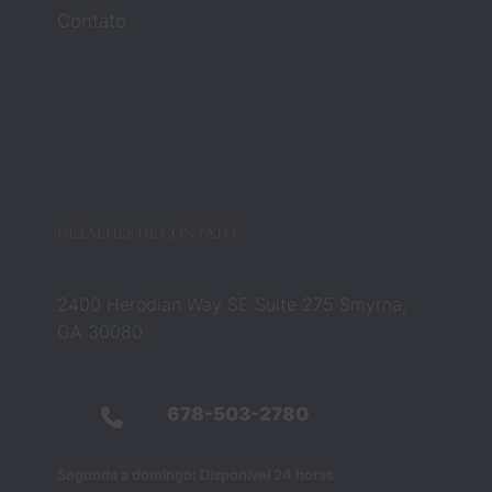
Contato
er 
muita 
atenç
ão ou 
comp
aixão. 
Mas 
os 
DETALHES DE CONTATO
advog
ados 
Zach 
2400 Herodian Way SE Suíte 275 Smyrna,
e 
GA 30080
Barba
ra 
muda
678-503-2780
ram 
compl
etame
Segunda a domingo: Disponível 24 horas