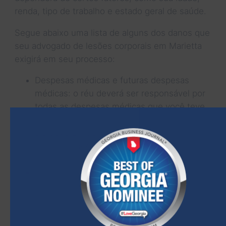
renda, tipo de trabalho e estado geral de saúde.
Segue abaixo uma lista de alguns dos danos que
seu advogado de lesões corporais em Marietta
exigirá em seu processo:
Despesas médicas e futuras despesas
médicas: o réu deverá ser responsável por
todas as despesas médicas que você teve
em decorrência do acidente. Além disso,
ele deverá indenizá-lo por quaisquer
cuidados médicos futuros de que você
precise.
Salários perdidos - se você faltar ao
trabalho por mais de algumas semanas,
poderá exigir o reembolso do réu.
Perda de renda futura: dependendo da
gravidade das suas lesões, você pode ficar