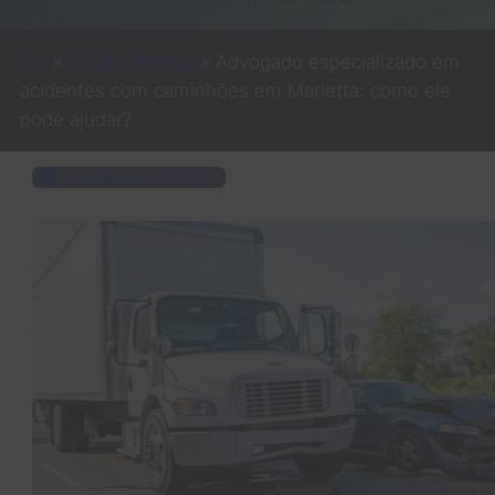
Lar
»
Seção de Blog
»
Advogado especializado em
acidentes com caminhões em Marietta: como ele
pode ajudar?
Acidente com caminhão