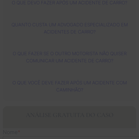
O QUE DEVO FAZER APÓS UM ACIDENTE DE CARRO?
mim 
sincer
using 
a
com 
os 
mas y 
ad
muita 
agrade
mas 
de
QUANTO CUSTA UM ADVOGADO ESPECIALIZADO EM
profiss
ciment
for 
es
ACIDENTES DE CARRO?
ionalid
os ao 
ayudar 
ri
ade e 
advog
ala 
to
conse
ado 
jente. 
fo
O QUE FAZER SE O OUTRO MOTORISTA NÃO QUISER
guiram 
Zach e 
Eu os 
mu
COMUNICAR UM ACIDENTE DE CARRO?
meu 
à 
recom
at
green 
Barbar
endo 
os
card 
a, que 
pela 
c
O QUE VOCÊ DEVE FAZER APÓS UM ACIDENTE COM
rapidin
se 
experi
te
CAMINHÃO?
ho. 
dedica
ência 
e 
Muito 
ram 
Diaz & 
s
obriga
integra
Gaeta 
ic
ANÁLISE GRATUITA DO CASO
do, 
lmente 
son 
Ma
Jessic
ao 
los 
foi
a! Eu e 
meu 
mejore
in
Nome
*
minha 
caso e 
s 
l 