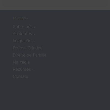
pr
ados 
o!
signifi
cava 
EMPRESA
não 
Sobre nós
recebe
r muita 
Acidentes
atençã
Imigração
o ou 
Defesa Criminal
compa
Direito de Família
ixão. 
Na mídia
Mas os 
advog
Recursos
ados 
Contato
Zach e 
Barbar
a 
mudar
am 
compl