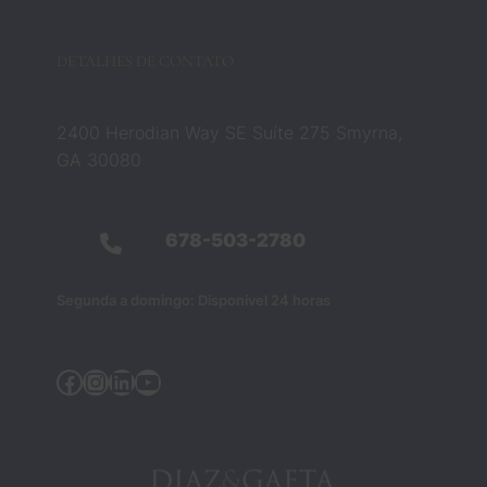
etame
nte 
DETALHES DE CONTATO
essa 
crença
. Eles 
2400 Herodian Way SE Suíte 275 Smyrna,
não 
GA 30080
eram 
apena
s 
678-503-2780
profiss
ionais 
Segunda a domingo: Disponível 24 horas
do 
direito 
— 
Facebook
Instagram
LinkedIn
YouTube
eram 
as 
pesso
as que 