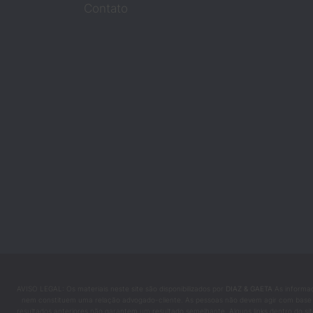
Contato
AVISO LEGAL: Os materiais neste site são disponibilizados por
DIAZ & GAETA
As informaç
nem constituem uma relação advogado-cliente. As pessoas não devem agir com base nas
resultados anteriores não garantem um resultado semelhante. Alguns links dentro do si