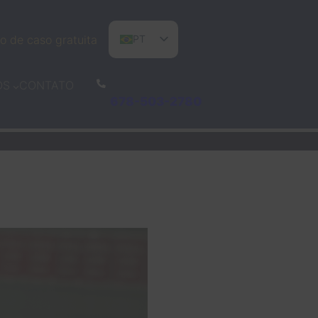
o de caso gratuita
PT
EN
CONTATO
OS
ES
678-503-2780
AN