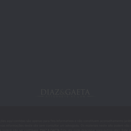
ões aqui contidas são apenas para fins informativos e não constituem aconselhamento juríd
 informações deste site sem consultar um advogado. Os materiais neste site podem não refl
te podem não ser confiáveis.
DIAZ & GAETA
Este site pode direcionar para outros sites. Este 