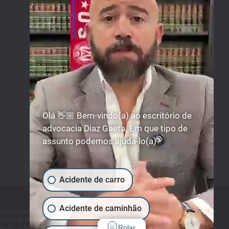
678-503-2780
Segunda a domingo: Disponível
24 horas
Facebook
Instagram
LinkedIn
YouTube
Olá 👋🏼 Bem-vindo(a) ao escritório de
advocacia Diaz Gaeta. Em que tipo de
assunto podemos ajudá-lo(a)?
Acidente de carro
Acidente de caminhão
ico. A transmissão e o recebimento de informações contidas neste site não estabelecem
etir os desenvolvimentos jurídicos, veredictos ou acordos mais recentes. Além disso,
Rolar
site não incorpora por referência nenhum material que apareça nesses sites vinculados, e