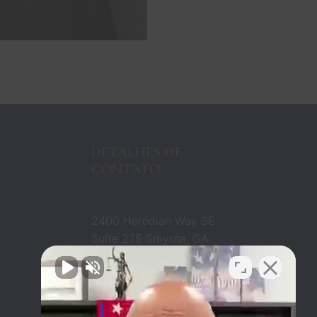
DETALHES DE
CONTATO
2400 Herodian Way SE
Suíte 275 Smyrna, GA
30080