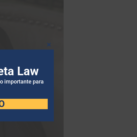
Fechar
este
módulo
eta Law
to importante para
O