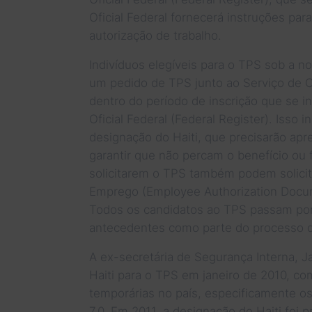
Oficial Federal fornecerá instruções par
autorização de trabalho.
Indivíduos elegíveis para o TPS sob a n
um pedido de TPS junto ao Serviço de 
dentro do período de inscrição que se in
Oficial Federal (Federal Register). Isso i
designação do Haiti, que precisarão apr
garantir que não percam o benefício ou
solicitarem o TPS também podem solici
Emprego (Employee Authorization Docum
Todos os candidatos ao TPS passam por
antecedentes como parte do processo de
A ex-secretária de Segurança Interna, J
Haiti para o TPS em janeiro de 2010, co
temporárias no país, especificamente o
7,0. Em 2011, a designação do Haiti foi 