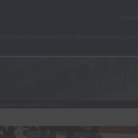
Avaliaçã
DEFESA CRIMINAL
DIREITO DE FAMÍLIA
NA MÍDIA
RECURS
CEDIDO PARA PROTEGE
HAITIANOS NOS EUA.
grantes haitianos nos EUA.