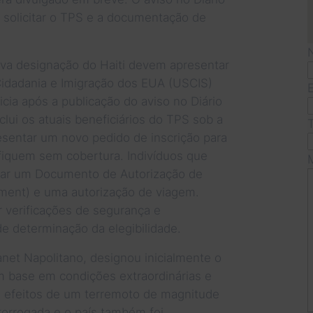
a solicitar o TPS e a documentação de
ova designação do Haiti devem apresentar
Cidadania e Imigração dos EUA (USCIS)
icia após a publicação do aviso no Diário
nclui os atuais beneficiários do TPS sob a
esentar um novo pedido de inscrição para
 fiquem sem cobertura. Indivíduos que
tar um Documento de Autorização de
ent) e uma autorização de viagem.
 verificações de segurança e
 determinação da elegibilidade.
anet Napolitano, designou inicialmente o
m base em condições extraordinárias e
s efeitos de um terremoto de magnitude
prorrogada e o país também foi