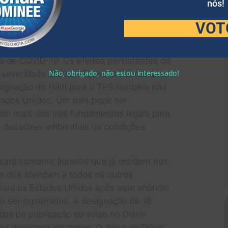
nós!
ondições extraordinárias e temporárias no
eus cidadãos, especificamente, uma crise
VOT
os; sérias preocupações com a segurança;
rítica e da falta de acesso a alimentos,
a de COVID-19. Os efeitos persistentes do
Não, obrigado, não estou interessado!
severidade das condições extraordinárias
esignação do Haiti para o TPS também não
stados Unidos. Um país pode ser
u mais dos três fundamentos legais para
, desastres ambientais ou condições
licará somente àqueles que já residem nos
e que atendam a todos os outros
 para os Estados Unidos após este anúncio
o ser repatriados. A designação de 18
ata de publicação do aviso no Diário
será divulgado em breve. O aviso no Diário