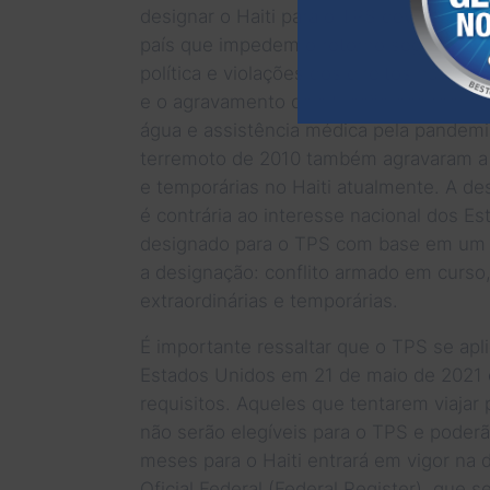
designar o Haiti para o TPS devido às c
país que impedem o retorno seguro de s
política e violações dos direitos human
e o agravamento da situação econômica c
água e assistência médica pela pandemi
terremoto de 2010 também agravaram a 
e temporárias no Haiti atualmente. A d
é contrária ao interesse nacional dos E
designado para o TPS com base em um o
a designação: conflito armado em curso
extraordinárias e temporárias.
É importante ressaltar que o TPS se ap
Estados Unidos em 21 de maio de 2021 
requisitos. Aqueles que tentarem viajar
não serão elegíveis para o TPS e poderã
meses para o Haiti entrará em vigor na d
Oficial Federal (Federal Register), que 