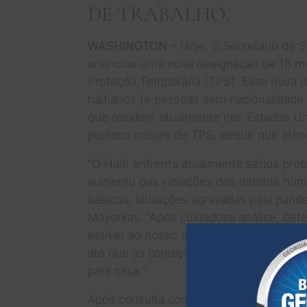
DE TRABALHO.
WASHINGTON
– Hoje, o Secretário de S
anunciou uma nova designação de 18 mes
Proteção Temporária (TPS). Essa nova 
haitianos (e pessoas sem nacionalidade q
que residem atualmente nos Estados U
pedidos iniciais de TPS, desde que aten
“O Haiti enfrenta atualmente sérios pro
aumento das violações dos direitos hum
básicos, situações agravadas pela pande
Mayorkas. “Após cuidadosa análise, de
estiver ao nosso alcance para apoiar os
até que as condições no Haiti melhore
para casa.”
Após consulta com parceiros interinstitu