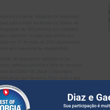
egurança Interna, Alejandro N. Mayorkas,
es para o Haiti no âmbito do Status de
designação de TPS permite que cidadãos
ue residiram no Haiti pela última vez)
nidos em 21 de maio de 2021 apresentem
dam aos requisitos de elegibilidade.
blemas de segurança, agitação social,
anos, pobreza extrema e falta de recursos
mia da COVID-19”, disse o Secretário
terminamos que devemos fazer tudo o que
 cidadãos haitianos nos Estados Unidos
m, para que possam retornar em segurança
Diaz e Ga
Sua participação é mui
cionais, o Secretário Mayorkas decidiu