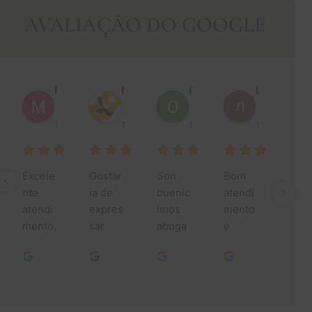
AVALIAÇÃO DO GOOGLE
Muhammad Faisal Y.
Nguyen N.
Oscar J.
Leo P.
1 ano atrás
1 ano atrás
1 ano atrás
1 ano atrás
Excele
Gostar
Son 
Bom 
Muit
nte 
ia de 
buenic
atendi
obri
atendi
expres
imos 
mento 
da p
mento, 
sar 
aboga
e 
toda
especi
minha 
dos 
pesso
ajud
alment
mais 
asen 
as 
ao 
e da 
profun
un 
simpát
long
Jessic
da 
buen 
icas.
dos 
a e sua 
gratidã
trabajo 
anos