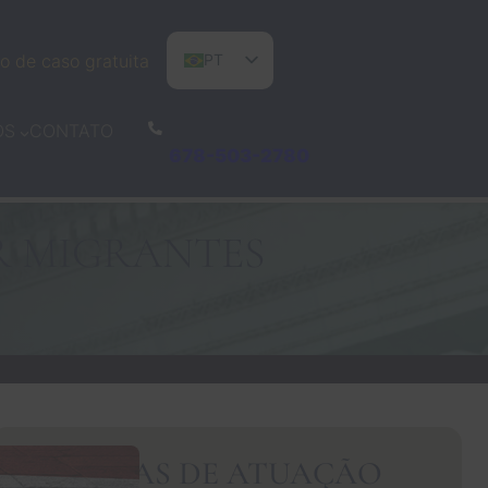
o de caso gratuita
PT
EN
CONTATO
OS
ES
678-503-2780
R MIGRANTES
ÁREAS DE ATUAÇÃO