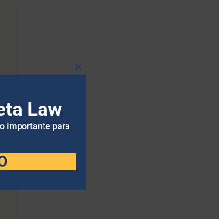
Fechar
-
este
módulo
eta Law
to importante para
O