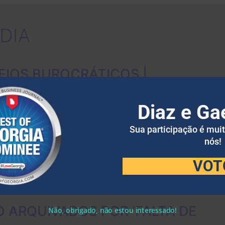
DIA
AFIOS BUROCRÁTICOS |
S LOUCOS DO MARKETING EP. 172
Diaz e Ga
Sua participação é mui
nós!
VOT
ÍDIA
 ARQUIVADOS POR 'FALTA DE
Não, obrigado, não estou interessado!