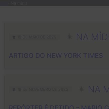
Pular
Lar
»
Na mídia
para
o
conteúdo
✴︎
NA MÍD
19 DE MAIO DE 2026
ARTIGO DO NEW YORK TIMES
✴︎
NA M
19 DE NOVEMBRO DE 2025
REPÓRTER É DETIDO – MARIO 