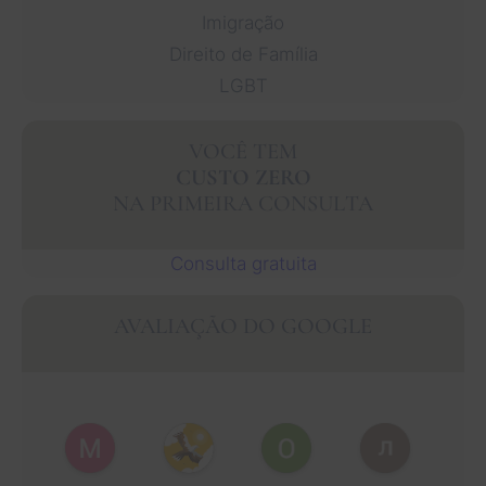
Imigração
Direito de Família
LGBT
VOCÊ TEM
CUSTO ZERO
NA PRIMEIRA CONSULTA
Consulta gratuita
AVALIAÇÃO DO GOOGLE
Muhammad Faisal Y.
Nguyen N.
Oscar J.
Leo P.
1 ano atrás
1 ano atrás
1 ano atrás
1 ano atrás