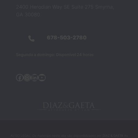
Zach 
2400 Herodian Way SE Suíte 275 Smyrna,
e 
GA 30080
Barba
ra 
muda
678-503-2780
ram 
compl
etame
Segunda a domingo: Disponível 24 horas
nte 
essa 
Facebook
Instagram
LinkedIn
YouTube
crenç
a. 
Eles 
não 
eram 
apena
s 
profis
sionai
AVISO LEGAL: Os materiais neste site são disponibilizados por
DIAZ & GAETA
As