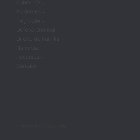
Sobre nós
o!
har 
Acidentes
com 
Imigração
advog
ados 
Defesa Criminal
signifi
Direito de Família
cava 
Na mídia
não 
Recursos
receb
Contato
er 
muita 
atenç
ão ou 
comp
aixão. 
Mas 
os 
DETALHES DE CONTATO
advog
ados 