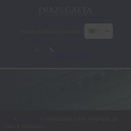
Pular
para
o
conteúdo
Avaliação de caso gratuita
PT
EN
ES
678-503-2780
ORIENTAÇÕES SOBRE
IMIGRAÇÃO DA DIAZ &
ATTORNEYS
Lar
»
Na mídia
»
Orientações sobre imigração da
Diaz & Attorneys