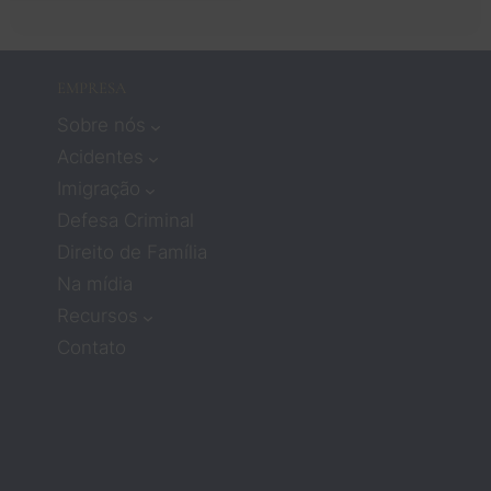
o!
signifi
cava 
não 
EMPRESA
recebe
Sobre nós
r muita 
atençã
Acidentes
o ou 
Imigração
compa
Defesa Criminal
ixão. 
Direito de Família
Mas os 
Na mídia
advog
ados 
Recursos
Zach e 
Contato
Barbar
a 
mudar
am 
compl