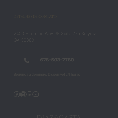
etame
nte 
essa 
DETALHES DE CONTATO
crença
. Eles 
não 
2400 Herodian Way SE Suíte 275 Smyrna,
eram 
GA 30080
apena
s 
profiss
678-503-2780
ionais 
do 
Segunda a domingo: Disponível 24 horas
direito 
— 
eram 
Facebook
Instagram
LinkedIn
YouTube
as 
pesso
as que 
me 