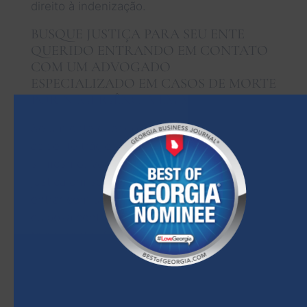
direito à indenização.
BUSQUE JUSTIÇA PARA SEU ENTE
QUERIDO ENTRANDO EM CONTATO
COM UM ADVOGADO
ESPECIALIZADO EM CASOS DE MORTE
POR NEGLIGÊNCIA EM MARIETTA.
Se um ente querido seu faleceu em um
acidente trágico, ele não pode mais falar por
si mesmo. Você tem a obrigação de buscar
justiça em seu nome. Isso pode significar
entrar com uma ação judicial por morte
culposa contra os responsáveis pelo
falecimento.
Advogados especializados em
lesões corporais em Marietta
pode te ajudar
com isso.
Sugerimos que entre em contato com nosso