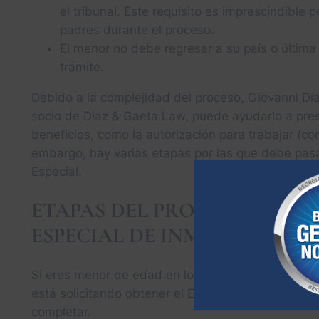
el tribunal. Este requisito es imprescindible
padres durante el proceso.
El menor no debe regresar a su país o última
trámite.
Debido a la complejidad del proceso, Giovanni Dí
socio de Diaz & Gaeta Law, puede ayudarlo a pre
beneficios, como la autorización para trabajar (con
embargo, hay varias etapas por las que debe pasa
Especial.
ETAPAS DEL PROCESO DE SO
ESPECIAL DE INMIGRANTE J
Si eres menor de edad en los Estados Unidos, nece
está solicitando obtener el Estatus Especial de I
completar.