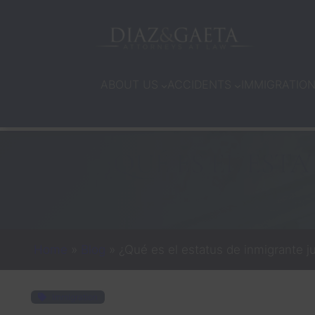
Skip
to
content
ABOUT US
ACCIDENTS
IMMIGRATIO
¿QUÉ ES EL EST
Home
»
Blog
»
¿Qué es el estatus de inmigrante juv
Immigration