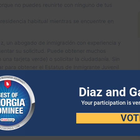
 porque no puedes reunirte con ninguno de tus
 residencia habitual mientras se encuentre en
az, un abogado de inmigración con experiencia y
sentar su solicitud. Puede obtener muchos
 una tarjeta verde) o solicitar la ciudadanía. Sin
r para obtener el Estatus de Inmigrante Juvenil
Diaz and G
LICITUD DEL ESTATUS
UVENIL
Your participation is ve
VOT
sitas la protección de un tribunal de menores. Si
nmigrante Juvenil, hay dos etapas que debe