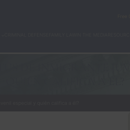
Free 
CRIMINAL DEFENSE
FAMILY LAW
IN THE MEDIA
N
RESOURC
ATUS DE INMIGRANTE JUV
QUIÉN CALIFICA A ÉL?
enil especial y quién califica a él?