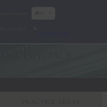
Case Evaluation
EN
ES
CONTACT
ES
PT
678-503-2780
ENIL ESPECIAL Y
PRACTICE AREAS